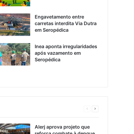
Engavetamento entre
carretas interdita Via Dutra
em Seropédica
Inea aponta irregularidades
após vazamento em
Seropédica
Página
Próxima
anterior
página
Alerj aprova projeto que
reforça combate à dengue