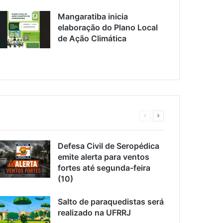
Mangaratiba inicia
elaboração do Plano Local
de Ação Climática
Página
Próxima
anterior
página
Defesa Civil de Seropédica
emite alerta para ventos
fortes até segunda-feira
(10)
Salto de paraquedistas será
realizado na UFRRJ