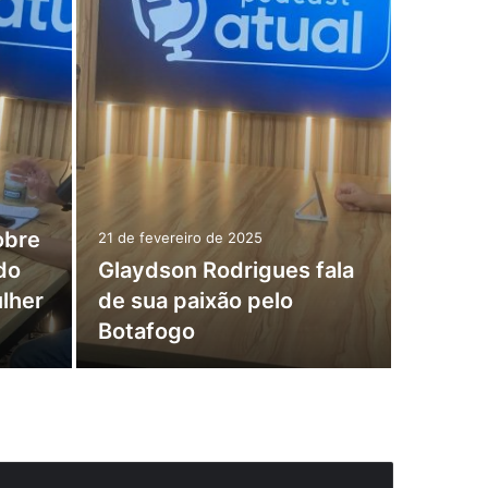
19 de fev
obre
Estrel
21 de fevereiro de 2025
do
Glaydson Rodrigues fala
Banan
lher
de sua paixão pelo
reperc
Botafogo
edição