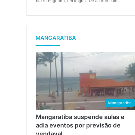
bairro Engenho, em Itaguaí. De acordo com…
MANGARATIBA
Mangaratiba
Mangaratiba suspende aulas e
adia eventos por previsão de
vendaval