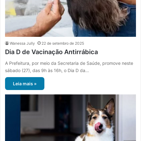
Wanessa Jully
22 de setembro de 2025
Dia D de Vacinação Antirrábica
A Prefeitura, por meio da Secretaria de Saúde, promove neste
sábado (27), das 9h às 16h, o Dia D da…
Leia mais »