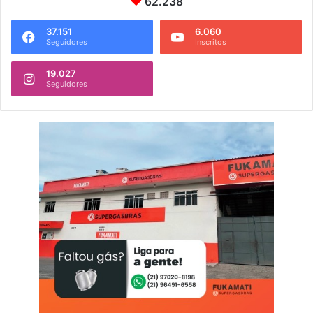
62.238
37.151
6.060
Seguidores
Inscritos
19.027
Seguidores