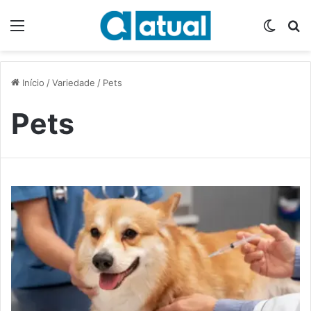
Menu
Switch
P
Início
/
Variedade
/
Pets
Pets