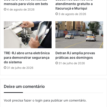
s
o
mensais para vício em bets
atendimento gratuito a
i
s
Itacuruçá e Muriqui
4 de agosto de 2026
a
g
3 de agosto de 2026
c
a
e
n
r
h
e
a
b
m
r
i
a
s
l
e
TRE-RJ abre urna eletrônica
Detran RJ amplia provas
a
n
para demonstrar segurança
práticas aos domingos
c
ç
do sistema
31 de julho de 2026
o
ã
31 de julho de 2026
n
o
q
n
u
a
Deixe um comentário
i
r
s
e
t
n
Você precisa fazer o
login
para publicar um comentário.
a
o
r
v