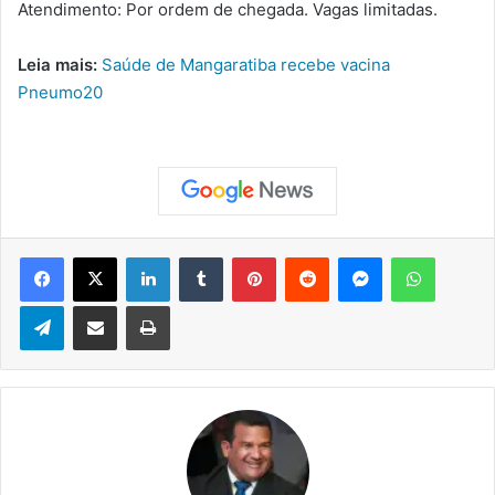
Atendimento: Por ordem de chegada. Vagas limitadas.
Leia mais:
Saúde de Mangaratiba recebe vacina
Pneumo20
Facebook
X
Linkedin
Tumblr
Pinterest
Reddit
Messenger
WhatsApp
Telegram
Compartilhar via e-mail
Imprimir