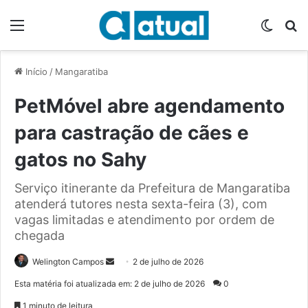
Menu
Switch
P
Início
/
Mangaratiba
PetMóvel abre agendamento
para castração de cães e
gatos no Sahy
Serviço itinerante da Prefeitura de Mangaratiba
atenderá tutores nesta sexta-feira (3), com
vagas limitadas e atendimento por ordem de
chegada
Welington Campos
M
2 de julho de 2026
a
Esta matéria foi atualizada em: 2 de julho de 2026
0
n
1 minuto de leitura