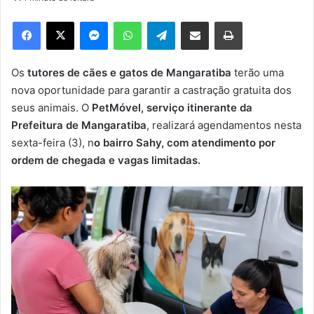
d
e
Facebook
X
Messenger
WhatsApp
Telegram
Compartilhar via e-mail
Imprimir
u
m
e
Os
tutores de cães e gatos de Mangaratiba
terão uma
-
nova oportunidade para garantir a castração gratuita dos
m
seus animais. O
PetMóvel, serviço itinerante da
a
Prefeitura de Mangaratiba
, realizará agendamentos nesta
i
sexta-feira (3), n
o bairro Sahy, com atendimento por
l
ordem de chegada e vagas limitadas.