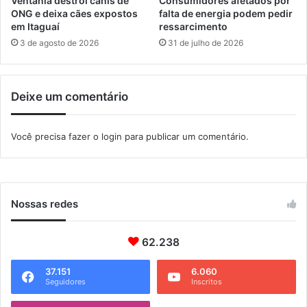
Ventania destrói canis de
Consumidores afetados por
ã
ONG e deixa cães expostos
falta de energia podem pedir
o
em Itaguaí
ressarcimento
d
3 de agosto de 2026
31 de julho de 2026
e
c
ã
Deixe um comentário
e
s
e
Você precisa fazer o
login
para publicar um comentário.
g
a
t
o
s
Nossas redes
n
o
62.238
S
a
h
37.151
6.060
Seguidores
Inscritos
y