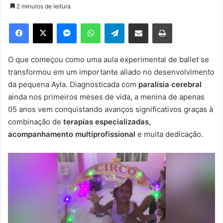
2 minutos de leitura
d
e
Facebook
X
Messenger
WhatsApp
Telegram
Compartilhar via e-mail
Imprimir
u
m
e
O que começou como uma aula experimental de ballet se
-
transformou em um importante aliado no desenvolvimento
m
da pequena Ayla. Diagnosticada com
paralisia cerebral
a
ainda nos primeiros meses de vida, a menina de apenas
i
05 anos vem conquistando avanços significativos graças à
l
combinação de
terapias especializadas,
acompanhamento multiprofissional
e muita dedicação.