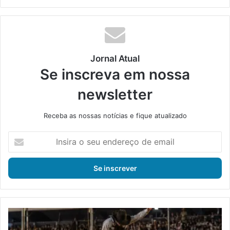
ke
din
Jornal Atual
Se inscreva em nossa
newsletter
Receba as nossas notícias e fique atualizado
I
n
s
i
r
a
o
s
E
e
x