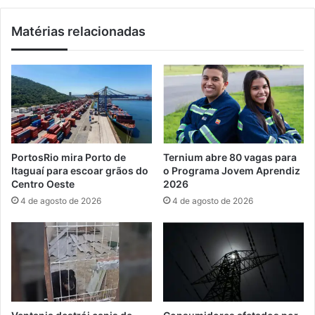
i
a
s
g
Matérias relacionadas
s
e
o
n
b
d
r
a
e
m
o
e
r
n
o
t
d
o
PortosRio mira Porto de
Ternium abre 80 vagas para
e
p
Itaguaí para escoar grãos do
o Programa Jovem Aprendiz
i
a
Centro Oeste
2026
o
r
4 de agosto de 2026
4 de agosto de 2026
a
c
a
s
t
r
a
ç