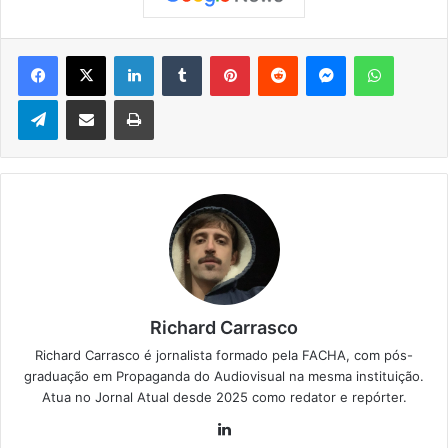
Facebook
X
Linkedin
Tumblr
Pinterest
Reddit
Messenger
WhatsApp
Telegram
Compartilhar via e-mail
Imprimir
Richard Carrasco
Richard Carrasco é jornalista formado pela FACHA, com pós-
graduação em Propaganda do Audiovisual na mesma instituição.
Atua no Jornal Atual desde 2025 como redator e repórter.
Lin