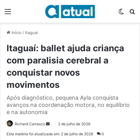
Menu
Switch
P
Início
/
Itaguaí
Itaguaí: ballet ajuda criança
com paralisia cerebral a
conquistar novos
movimentos
Após diagnóstico, pequena Ayla conquista
avanços na coordenação motora, no equilíbrio
e na autonomia
Richard Carrasco
M
2 de julho de 2026
a
Esta matéria foi atualizada em: 2 de julho de 2026
0
n