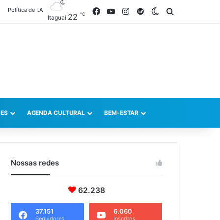
Política de I.A
Facebook
YouTube
Instagram
Spotify
Switch skin
Procurar po
℃
22
Itaguaí
ES
AGENDA CULTURAL
BEM-ESTAR
Nossas redes
62.238
37.151
6.060
Seguidores
Inscritos