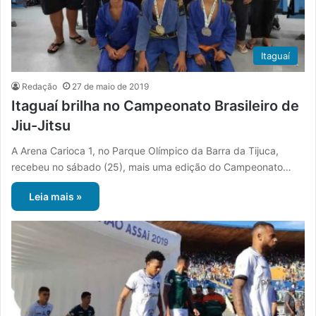
Itaguaí
Redação
27 de maio de 2019
Itaguaí brilha no Campeonato Brasileiro de
Jiu-Jitsu
A Arena Carioca 1, no Parque Olímpico da Barra da Tijuca,
recebeu no sábado (25), mais uma edição do Campeonato…
Leia mais »