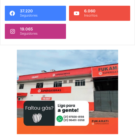
37.220
6.060
Seguidores
Inscritos
19.065
Seguidores