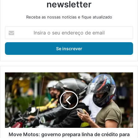
newsletter
Receba as nossas notícias e fique atualizado
I
n
s
i
r
a
o
s
M
e
o
u
v
e
e
n
M
d
o
e
t
r
o
e
s
ç
:
Move Motos: governo prepara linha de crédito para