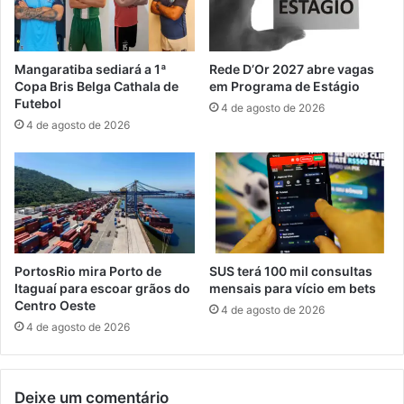
a
r
r
é
m
d
a
Mangaratiba sediará a 1ª
Rede D’Or 2027 abre vagas
i
d
Copa Bris Belga Cathala de
em Programa de Estágio
t
o
Futebol
4 de agosto de 2026
o
s
4 de agosto de 2026
p
a
a
p
r
ó
a
s
m
p
o
e
t
r
o
s
PortosRio mira Porto de
SUS terá 100 mil consultas
c
e
Itaguaí para escoar grãos do
mensais para vício em bets
i
g
Centro Oeste
4 de agosto de 2026
c
u
4 de agosto de 2026
l
i
i
ç
s
ã
Deixe um comentário
t
o