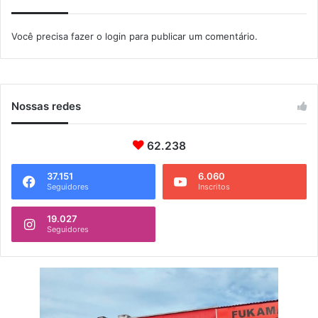
a
e
s
m
Você precisa fazer o
login
para publicar um comentário.
d
S
e
e
a
r
p
o
p
p
Nossas redes
é
d
62.238
i
c
a
37.151
6.060
Seguidores
Inscritos
19.027
Seguidores