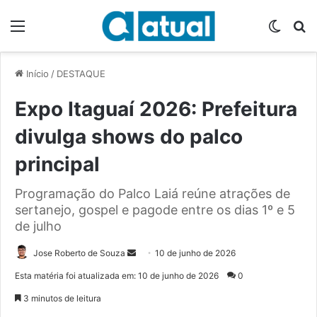
Menu
Switch
P
Início
/
DESTAQUE
Expo Itaguaí 2026: Prefeitura
divulga shows do palco
principal
Programação do Palco Laiá reúne atrações de
sertanejo, gospel e pagode entre os dias 1º e 5
de julho
Jose Roberto de Souza
M
10 de junho de 2026
a
Esta matéria foi atualizada em: 10 de junho de 2026
0
n
3 minutos de leitura
d