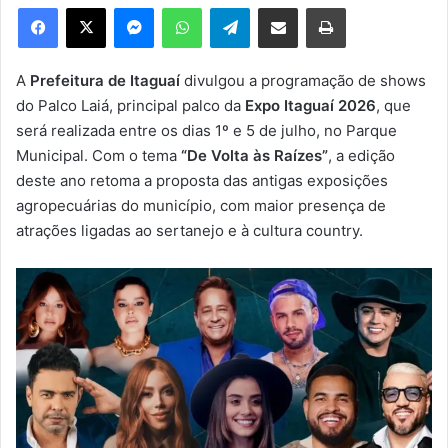
e
Facebook
X
Messenger
WhatsApp
Telegram
Compartilhar via e-mail
Imprimir
u
m
e
A
Prefeitura de Itaguaí
divulgou a programação de shows
-
do Palco Laiá, principal palco da
Expo Itaguaí 2026
, que
m
será realizada entre os dias 1º e 5 de julho, no Parque
a
Municipal. Com o tema
“De Volta às Raízes”
, a edição
i
deste ano retoma a proposta das antigas exposições
l
agropecuárias do município, com maior presença de
atrações ligadas ao sertanejo e à cultura country.