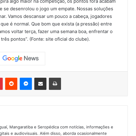
spira algo maior na competição, os pontos fora acabam
ue se desenrolou o jogo um empate. Nossas soluções
alhar. Vamos descansar um pouco a cabeça, jogadores
que é normal. Que bom que exista (a pressão) entre
mos voltar terça, fazer uma semana boa, enfrentar o
ês pontos”. (Fonte: site oficial do clube).
Pinterest
Reddit
Messenger
Compartilhar via e-mail
Imprimir
guaí, Mangaratiba e Seropédica com notícias, informações e
igitais e audiovisuais. Além disso, aborda ocasionalmente