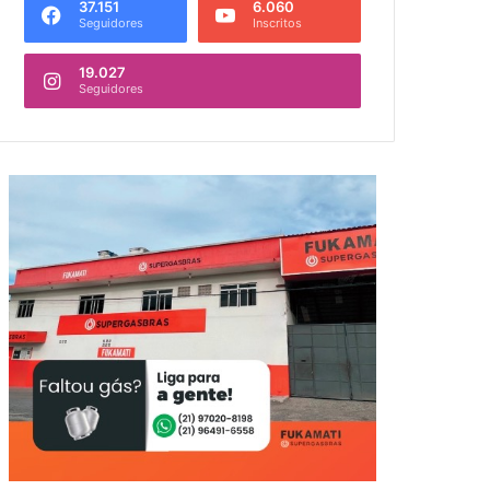
37.151
6.060
Seguidores
Inscritos
19.027
Seguidores