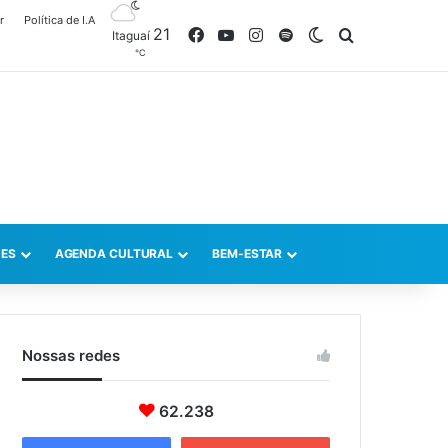
r
Política de I.A
21
Facebook
YouTube
Instagram
Spotify
Switch skin
Procurar po
Itaguaí
℃
ES
AGENDA CULTURAL
BEM-ESTAR
Nossas redes
62.238