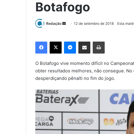
Botafogo
Redação
M
12 de setembro de 2018
Esta maté
a
n
Facebook
X
Messenger
Compartilhar via e-mail
Imprimir
d
e
u
O Botafogo vive momento difícil no Campeona
m
obter resultados melhores, não consegue. No 
e
desperdiçando pênalti no fim do jogo.
-
m
a
i
l