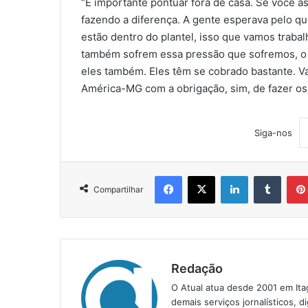
“É importante pontuar fora de casa. Se você a
fazendo a diferença. A gente esperava pelo q
estão dentro do plantel, isso que vamos trab
também sofrem essa pressão que sofremos, o 
eles também. Eles têm se cobrado bastante. Va
América-MG com a obrigação, sim, de fazer os tr
Siga-nos
Facebook
X
Linkedin
Tumblr
Compartilhar
Redação
O Atual atua desde 2001 em Ita
demais serviços jornalísticos, d