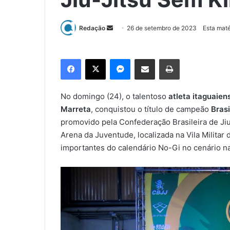
Redação
M
26 de setembro de 2023
Esta maté
a
n
Facebook
X
Messenger
Compartilhar via e-mail
Imprimir
d
e
u
No domingo (24), o talentoso
atleta itaguaien
m
Marreta
, conquistou o título de campeão
Bras
e
promovido pela Confederação Brasileira de Jiu
-
Arena da Juventude, localizada na Vila Milita
m
importantes do calendário No-Gi no cenário na
a
i
l