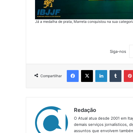
Já a medalha de prata, Marreta conquistou na sua categori
Siga-nos
Facebook
X
Linkedin
Tumblr
Compartilhar
Redação
O Atual atua desde 2001 em Ita
demais serviços jornalísticos, d
assuntos que envolvem também a