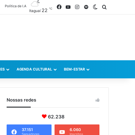
Política de I.A
Facebook
YouTube
Instagram
Spotify
Switch skin
Procurar po
℃
22
Itaguaí
ES
AGENDA CULTURAL
BEM-ESTAR
Nossas redes
62.238
37.151
6.060
Seguidores
Inscritos