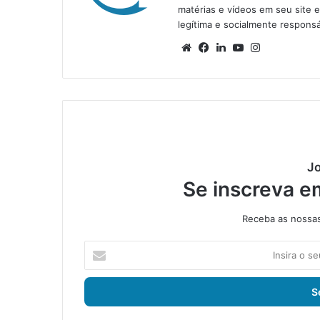
matérias e vídeos em seu site 
legítima e socialmente responsá
We
Fa
Lin
Yo
Ins
bsi
ce
ke
uT
tag
te
bo
din
ub
ra
ok
e
m
Jo
Se inscreva e
Receba as nossas 
I
n
s
i
r