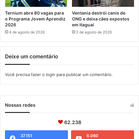
t
o
a
l
Ternium abre 80 vagas para
Ventania destrói canis de
g
n
o Programa Jovem Aprendiz
ONG e deixa cães expostos
u
2026
em Itaguaí
o
a
B
4 de agosto de 2026
3 de agosto de 2026
í
r
a
s
Deixe um comentário
i
l
Você precisa fazer o
login
para publicar um comentário.
Nossas redes
62.238
37.151
6.060