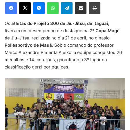
e
Facebook
X
Messenger
WhatsApp
Telegram
Compartilhar via e-mail
Imprimir
u
m
e
Os
atletas do Projeto 300 de Jiu-Jitsu, de Itaguaí,
-
tiveram um desempenho de destaque na
7ª Copa Magé
m
de Jiu-Jitsu
, realizada no dia 21 de abril, no ginasio
a
Poliesportivo de Mauá
. Sob o comando do professor
i
Marco Alexandre Pimenta Aleixo, a equipe conquistou 26
l
medalhas e 14 cinturões, garantindo o 3º lugar na
classificação geral por equipes.