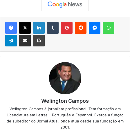
Facebook
X
Linkedin
Tumblr
Pinterest
Reddit
Messenger
WhatsApp
Telegram
Compartilhar via e-mail
Imprimir
Welington Campos
Welington Campos é jornalista profissional. Tem formação em
Licenciatura em Letras – Português e Espanhol. Exerce a função
de subeditor do Jornal Atual, onde atua desde sua fundação em
2001.