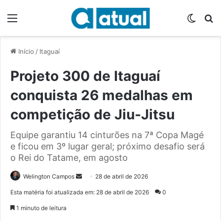
Menu
Switch
P
Início
/
Itaguaí
Projeto 300 de Itaguaí
conquista 26 medalhas em
competição de Jiu-Jitsu
Equipe garantiu 14 cinturões na 7ª Copa Magé
e ficou em 3º lugar geral; próximo desafio será
o Rei do Tatame, em agosto
Welington Campos
M
28 de abril de 2026
a
Esta matéria foi atualizada em: 28 de abril de 2026
0
n
1 minuto de leitura
d