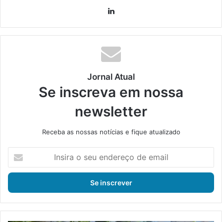
Lin
ke
din
Jornal Atual
Se inscreva em nossa
newsletter
Receba as nossas notícias e fique atualizado
I
n
s
i
r
a
o