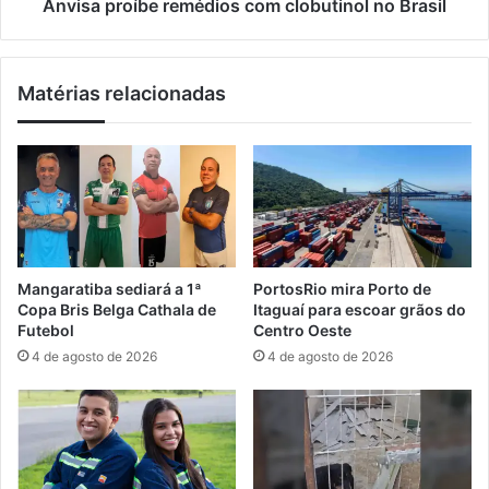
e
í
Anvisa proíbe remédios com clobutinol no Brasil
m
b
c
e
o
r
Matérias relacionadas
m
e
m
m
o
é
t
d
o
i
a
o
d
s
u
c
l
o
Mangaratiba sediará a 1ª
PortosRio mira Porto de
t
m
Copa Bris Belga Cathala de
Itaguaí para escoar grãos do
e
c
Futebol
Centro Oeste
r
l
4 de agosto de 2026
4 de agosto de 2026
a
o
d
b
a
u
e
t
m
i
I
n