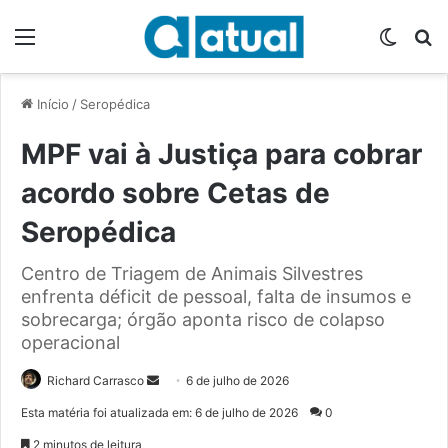
Menu
Switch
P
Início
/
Seropédica
MPF vai à Justiça para cobrar
acordo sobre Cetas de
Seropédica
Centro de Triagem de Animais Silvestres
enfrenta déficit de pessoal, falta de insumos e
sobrecarga; órgão aponta risco de colapso
operacional
Richard Carrasco
M
6 de julho de 2026
a
Esta matéria foi atualizada em: 6 de julho de 2026
0
n
2 minutos de leitura