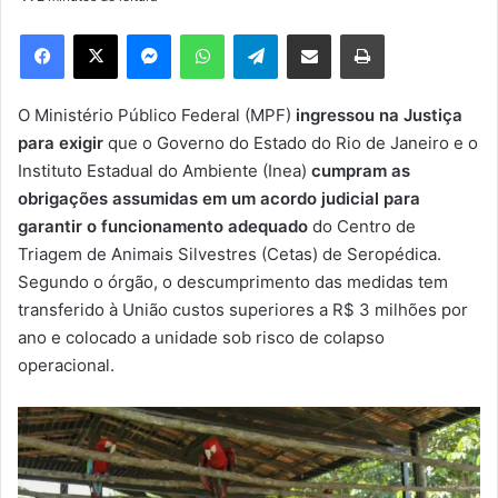
d
e
Facebook
X
Messenger
WhatsApp
Telegram
Compartilhar via e-mail
Imprimir
u
m
e
O Ministério Público Federal (MPF)
ingressou na Justiça
-
para exigir
que o Governo do Estado do Rio de Janeiro e o
m
Instituto Estadual do Ambiente (Inea)
cumpram as
a
obrigações assumidas em um acordo judicial para
i
garantir o funcionamento adequado
do Centro de
l
Triagem de Animais Silvestres (Cetas) de Seropédica.
Segundo o órgão, o descumprimento das medidas tem
transferido à União custos superiores a R$ 3 milhões por
ano e colocado a unidade sob risco de colapso
operacional.