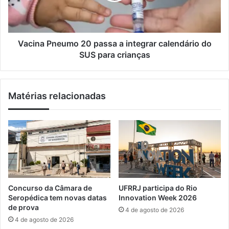
n
P
t
n
o
e
d
u
Vacina Pneumo 20 passa a integrar calendário do
e
m
SUS para crianças
c
o
h
2
o
0
Matérias relacionadas
r
p
u
a
m
s
e
s
e
a
m
a
a
i
t
n
e
t
Concurso da Câmara de
UFRRJ participa do Rio
r
e
Seropédica tem novas datas
Innovation Week 2026
r
g
de prova
4 de agosto de 2026
o
r
4 de agosto de 2026
d
a