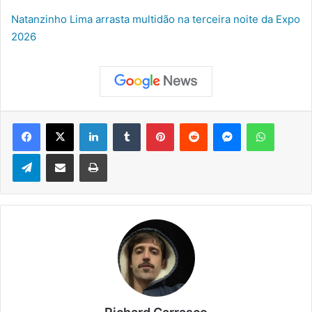
Natanzinho Lima arrasta multidão na terceira noite da Expo
2026
Facebook
X
Linkedin
Tumblr
Pinterest
Reddit
Messenger
WhatsApp
Telegram
Compartilhar via e-mail
Imprimir