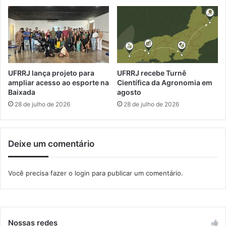
e
r
S
c
e
a
r
l
o
e
p
n
é
d
UFRRJ lança projeto para
UFRRJ recebe Turnê
d
á
ampliar acesso ao esporte na
Científica da Agronomia em
i
r
Baixada
agosto
c
i
28 de julho de 2026
28 de julho de 2026
a
o
d
o
Deixe um comentário
S
U
S
Você precisa fazer o
login
para publicar um comentário.
p
a
r
a
c
Nossas redes