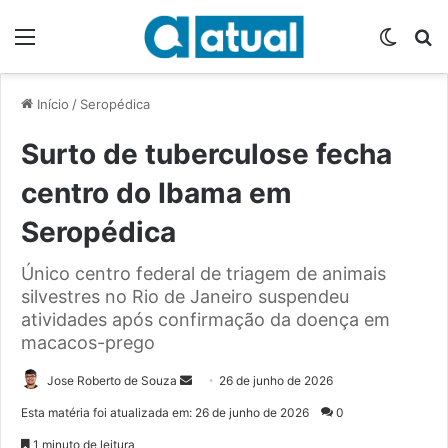
Menu
Switch
P
Início
/
Seropédica
Surto de tuberculose fecha
centro do Ibama em
Seropédica
Único centro federal de triagem de animais
silvestres no Rio de Janeiro suspendeu
atividades após confirmação da doença em
macacos-prego
Jose Roberto de Souza
M
26 de junho de 2026
a
Esta matéria foi atualizada em: 26 de junho de 2026
0
n
1 minuto de leitura