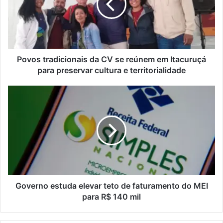
n
s
d
t
e
r
r
a
e
d
ç
i
Povos tradicionais da CV se reúnem em Itacuruçá
o
c
para preservar cultura e territorialidade
d
i
e
o
G
e
n
o
m
a
v
a
i
e
i
s
r
l
d
n
a
o
C
e
V
s
s
t
Governo estuda elevar teto de faturamento do MEI
e
u
para R$ 140 mil
r
d
e
a