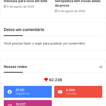
t
mensais para vício em bets
Seropédica tem novas datas
s
o
de prova
4 de agosto de 2026
e
d
4 de agosto de 2026
r
o
v
M
a
E
Deixe um comentário
r
I
c
p
u
a
Você precisa fazer o
login
para publicar um comentário.
l
r
t
a
u
R
r
$
a
1
Nossas redes
e
4
t
0
e
62.238
m
r
i
r
l
37.151
6.060
Seguidores
Inscritos
i
t
o
19.027