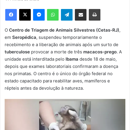
d
e
Facebook
X
Messenger
WhatsApp
Telegram
Compartilhar via e-mail
Imprimir
u
m
e
O
Centro de Triagem de Animais Silvestres (Cetas-RJ)
,
-
em
Seropédica
, suspendeu temporariamente o
m
recebimento e a liberação de animais após um surto de
a
tuberculose
provocar a morte de três
macacos-prego
. A
i
unidade está interditada pelo
Ibama
desde 18 de maio,
l
depois que exames laboratoriais confirmaram a doença
nos primatas. O centro é o único do órgão federal no
estado capacitado para reabilitar aves, mamíferos e
répteis antes da devolução à natureza.