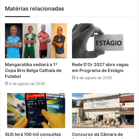
ú
e
Matérias relacionadas
n
l
e
e
m
v
e
a
m
r
I
t
t
e
a
t
c
o
Mangaratiba sediará a 1ª
Rede D’Or 2027 abre vagas
u
d
Copa Bris Belga Cathala de
em Programa de Estágio
r
e
Futebol
4 de agosto de 2026
u
f
4 de agosto de 2026
ç
a
á
t
p
u
a
r
r
a
a
m
p
e
r
n
SUS terá 100 mil consultas
Concurso da Câmara de
e