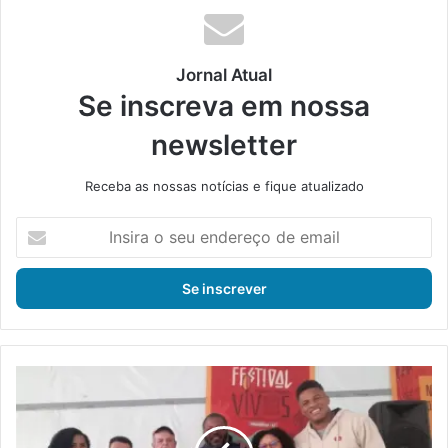
Jornal Atual
Se inscreva em nossa
newsletter
Receba as nossas notícias e fique atualizado
I
n
s
i
r
a
o
s
P
e
o
u
v
e
o