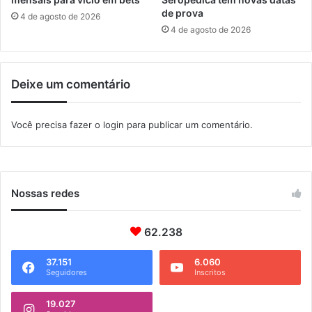
r
de prova
4 de agosto de 2026
a
4 de agosto de 2026
a
p
o
Deixe um comentário
l
i
o
Você precisa fazer o
login
para publicar um comentário.
m
i
e
l
i
Nossas redes
t
e
62.238
37.151
6.060
Seguidores
Inscritos
19.027