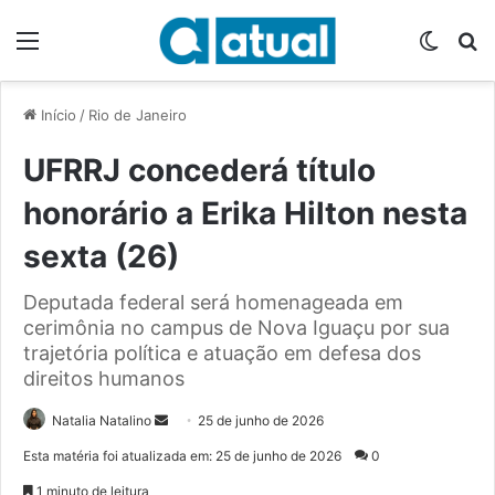
Menu
Switch
P
Início
/
Rio de Janeiro
UFRRJ concederá título
honorário a Erika Hilton nesta
sexta (26)
Deputada federal será homenageada em
cerimônia no campus de Nova Iguaçu por sua
trajetória política e atuação em defesa dos
direitos humanos
Natalia Natalino
M
25 de junho de 2026
a
Esta matéria foi atualizada em: 25 de junho de 2026
0
n
1 minuto de leitura