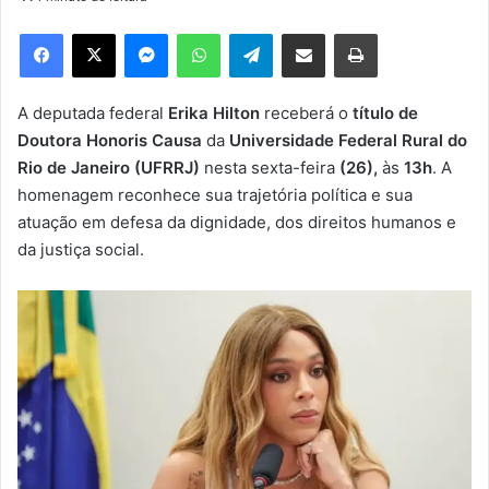
d
e
Facebook
X
Messenger
WhatsApp
Telegram
Compartilhar via e-mail
Imprimir
u
m
e
A deputada federal
Erika Hilton
receberá o
título de
-
Doutora Honoris Causa
da
Universidade Federal Rural do
m
Rio de Janeiro (UFRRJ)
nesta sexta-feira
(26),
às
13h
. A
a
homenagem reconhece sua trajetória política e sua
i
atuação em defesa da dignidade, dos direitos humanos e
l
da justiça social.