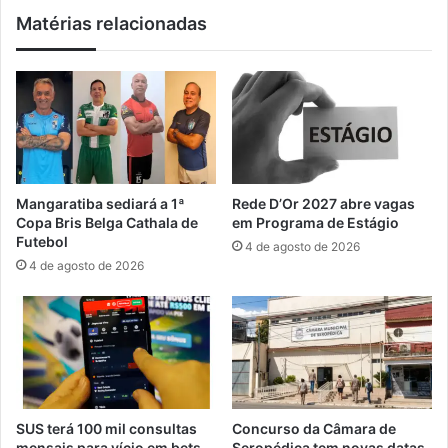
T
a
Matérias relacionadas
Q
ú
I
d
A
e
+
i
e
n
m
c
M
l
a
u
n
i
Mangaratiba sediará a 1ª
Rede D’Or 2027 abre vagas
g
n
Copa Bris Belga Cathala de
em Programa de Estágio
a
o
Futebol
4 de agosto de 2026
r
v
4 de agosto de 2026
a
a
t
d
i
o
b
s
a
e
c
o
n
SUS terá 100 mil consultas
Concurso da Câmara de
t
mensais para vício em bets
Seropédica tem novas datas