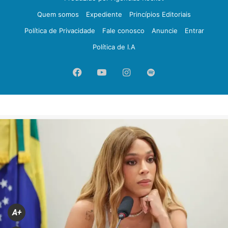
Quem somos
Expediente
Princípios Editoriais
Política de Privacidade
Fale conosco
Anuncie
Entrar
Política de I.A
Facebook
YouTube
Instagram
Spotify
A+