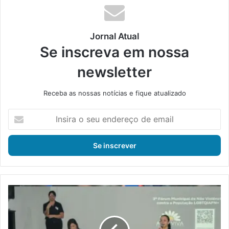
Jornal Atual
Se inscreva em nossa
newsletter
Receba as nossas notícias e fique atualizado
I
n
s
i
r
a
o
s
E
e
n
u
c
e
o