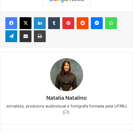
Facebook
X
Linkedin
Tumblr
Pinterest
Reddit
Messenger
WhatsApp
Telegram
Compartilhar via e-mail
Imprimir
Natalia Natalino
Jornalista, produtora audiovisual e fotógrafa formada pela UFRRJ.
🏳️‍⚧️