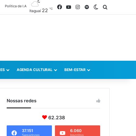
Política de I.A
Facebook
YouTube
Instagram
Spotify
Switch skin
Procurar po
℃
22
Itaguaí
ES
AGENDA CULTURAL
BEM-ESTAR
Nossas redes
62.238
37.151
6.060
Seguidores
Inscritos