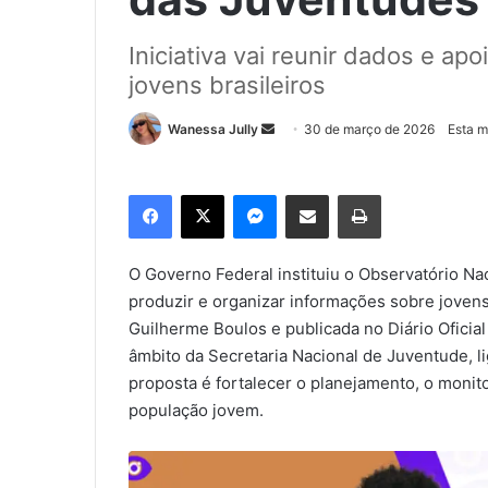
Iniciativa vai reunir dados e apo
jovens brasileiros
Wanessa Jully
M
30 de março de 2026
Esta m
a
n
Facebook
X
Messenger
Compartilhar via e-mail
Imprimir
d
e
u
O Governo Federal instituiu o Observatório Na
m
produzir e organizar informações sobre jovens 
e
Guilherme Boulos e publicada no Diário Oficial
-
âmbito da Secretaria Nacional de Juventude, l
m
proposta é fortalecer o planejamento, o monito
a
população jovem.
i
l