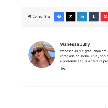
Facebook
X
Linkedin
Tumblr
Compartilhar
Wanessa Jully
Wanessa Jully é graduanda em 
estagiária no Jornal Atual, sob 
e pretende seguir a carreira pro
Lin
ke
din