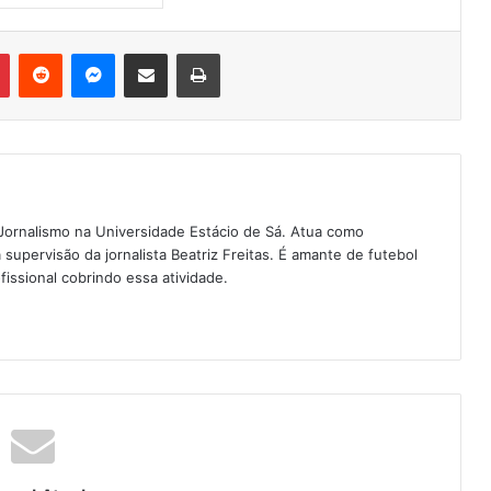
Pinterest
Reddit
Messenger
Compartilhar via e-mail
Imprimir
Jornalismo na Universidade Estácio de Sá. Atua como
a supervisão da jornalista Beatriz Freitas. É amante de futebol
fissional cobrindo essa atividade.