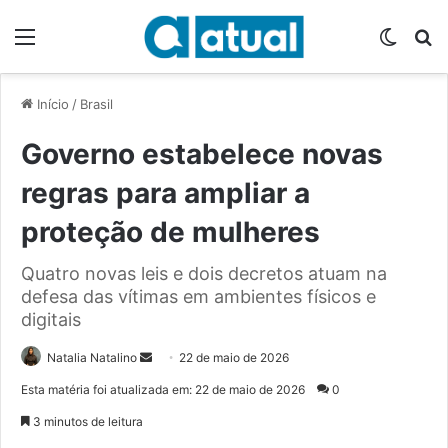
Menu
Switch
P
Início
/
Brasil
Governo estabelece novas
regras para ampliar a
proteção de mulheres
Quatro novas leis e dois decretos atuam na
defesa das vítimas em ambientes físicos e
digitais
Natalia Natalino
M
22 de maio de 2026
a
Esta matéria foi atualizada em: 22 de maio de 2026
0
n
3 minutos de leitura
d