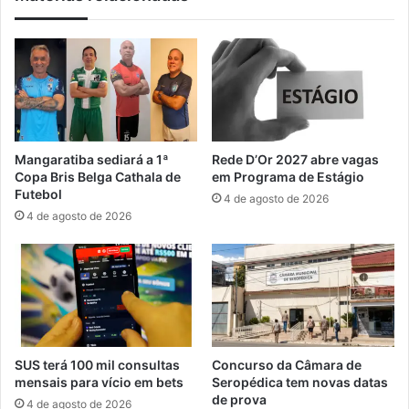
i
o
n
l
s
i
c
c
r
l
i
í
ç
n
õ
i
Mangaratiba sediará a 1ª
Rede D’Or 2027 abre vagas
e
c
Copa Bris Belga Cathala de
em Programa de Estágio
s
a
Futebol
4 de agosto de 2026
c
e
4 de agosto de 2026
o
m
m
o
e
b
ç
i
a
l
m
i
n
z
a
a
SUS terá 100 mil consultas
Concurso da Câmara de
s
b
mensais para vício em bets
Seropédica tem novas datas
e
o
de prova
4 de agosto de 2026