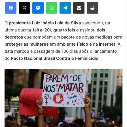
e
Facebook
X
Messenger
WhatsApp
Telegram
Compartilhar via e-mail
Imprimir
u
m
e
O
presidente Luiz Inácio Lula da Silva
sancionou, na
-
última quarta-feira (20),
quatro leis
e assinou
dois
m
decretos
que compõem um pacote de novas medidas para
a
proteger as mulheres
em ambiente
físico
e na
internet
. A
i
data marcou a passagem de 100 dias após o lançamento
l
do
Pacto Nacional Brasil Contra o Feminicídio
.