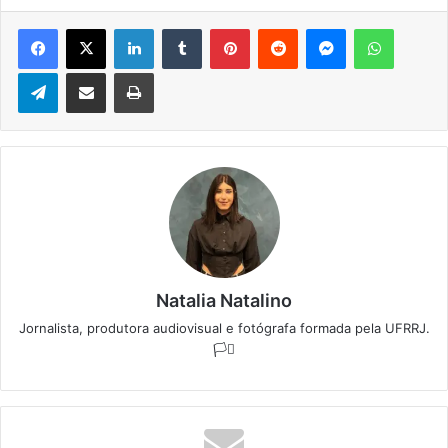
Facebook
X
Linkedin
Tumblr
Pinterest
Reddit
Messenger
WhatsApp
Telegram
Compartilhar via e-mail
Imprimir
Natalia Natalino
Jornalista, produtora audiovisual e fotógrafa formada pela UFRRJ.
🏳️‍⚧️