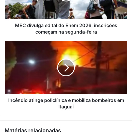
e
u
r
l
e
g
ç
a
MEC divulga edital do Enem 2026; inscrições
o
e
começam na segunda-feira
d
d
e
i
I
e
t
n
m
a
c
a
l
ê
i
d
n
l
o
d
E
i
n
o
e
a
m
t
Incêndio atinge policlínica e mobiliza bombeiros em
2
i
Itaguaí
0
n
2
g
6
e
Matérias relacionadas
;
p