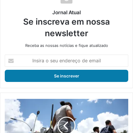
Jornal Atual
Se inscreva em nossa
newsletter
Receba as nossas notícias e fique atualizado
I
n
s
i
r
a
o
s
M
e
E
u
C
e
d
n
i
d
v