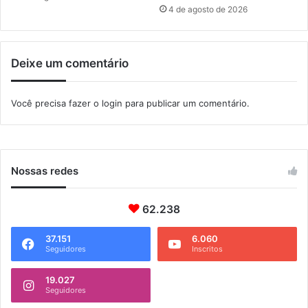
g
m
4 de agosto de 2026
u
b
n
e
d
i
Deixe um comentário
a
r
-
o
f
s
Você precisa fazer o
login
para publicar um comentário.
e
e
i
m
r
I
a
t
a
Nossas redes
g
u
62.238
a
í
37.151
6.060
Seguidores
Inscritos
19.027
Seguidores