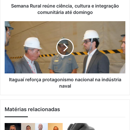
ç
a
Semana Rural reúne ciência, cultura e integração
o
l
comunitária até domingo
d
r
e
e
I
e
ú
t
m
n
a
a
e
g
i
c
u
l
i
a
ê
í
n
r
c
e
i
f
Itaguaí reforça protagonismo nacional na indústria
a
o
naval
,
r
c
ç
u
a
Matérias relacionadas
l
p
t
r
u
o
r
t