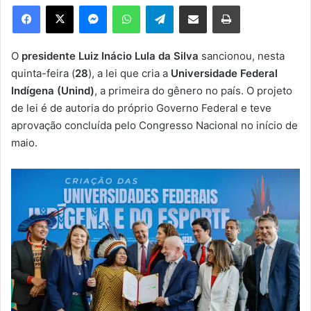
e
Facebook
X
Messenger
WhatsApp
Telegram
Compartilhar via e-mail
Imprimir
u
m
e
O
presidente Luiz Inácio Lula da Silva
sancionou, nesta
-
quinta-feira (
28
), a lei que cria a
Universidade Federal
m
Indígena (Unind)
, a primeira do gênero no país. O projeto
a
de lei é de autoria do próprio Governo Federal e teve
i
aprovação concluída pelo Congresso Nacional no início de
l
maio.