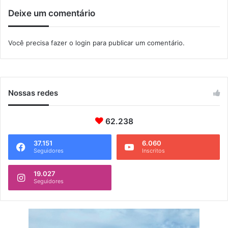
i
ú
Deixe um comentário
a
s
a
t
t
r
Você precisa fazer o
login
para publicar um comentário.
é
i
d
a
o
n
m
a
i
v
Nossas redes
n
a
g
l
o
62.238
37.151
6.060
Seguidores
Inscritos
19.027
Seguidores