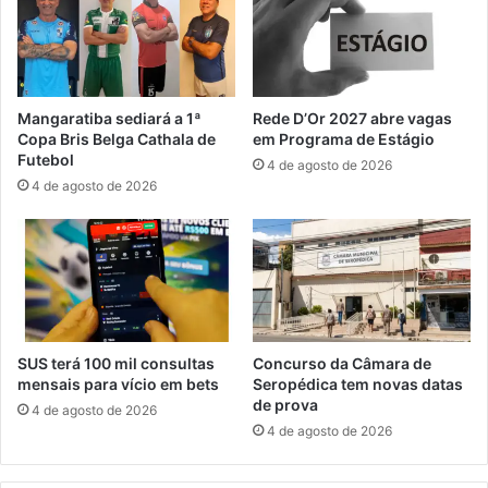
a
a
e
g
i
o
n
n
t
i
Mangaratiba sediará a 1ª
Rede D’Or 2027 abre vagas
e
s
Copa Bris Belga Cathala de
em Programa de Estágio
g
m
Futebol
4 de agosto de 2026
r
o
4 de agosto de 2026
a
n
ç
a
ã
c
o
i
c
o
o
n
m
a
u
l
SUS terá 100 mil consultas
Concurso da Câmara de
n
n
mensais para vício em bets
Seropédica tem novas datas
i
a
de prova
4 de agosto de 2026
t
i
4 de agosto de 2026
á
n
r
d