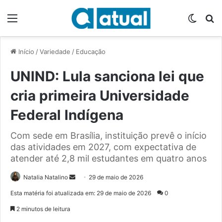
Menu
Switch
P
Início
/
Variedade
/
Educação
UNIND: Lula sanciona lei que
cria primeira Universidade
Federal Indígena
Com sede em Brasília, instituição prevê o início
das atividades em 2027, com expectativa de
atender até 2,8 mil estudantes em quatro anos
Natalia Natalino
M
29 de maio de 2026
a
Esta matéria foi atualizada em: 29 de maio de 2026
0
n
2 minutos de leitura
d