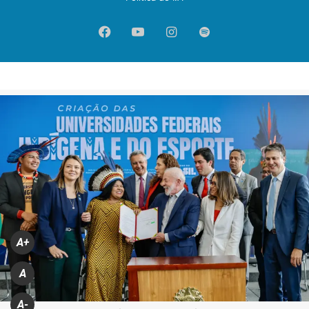
Facebook
YouTube
Instagram
Spotify
A+
A
A-