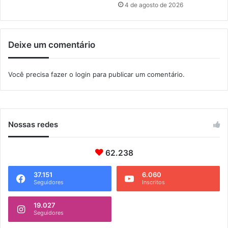
e
4 de agosto de 2026
n
v
o
Deixe um comentário
l
v
i
Você precisa fazer o
login
para publicar um comentário.
m
e
n
t
o
Nossas redes
d
e
62.238
I
t
a
37.151
6.060
Seguidores
Inscritos
g
u
19.027
a
Seguidores
í