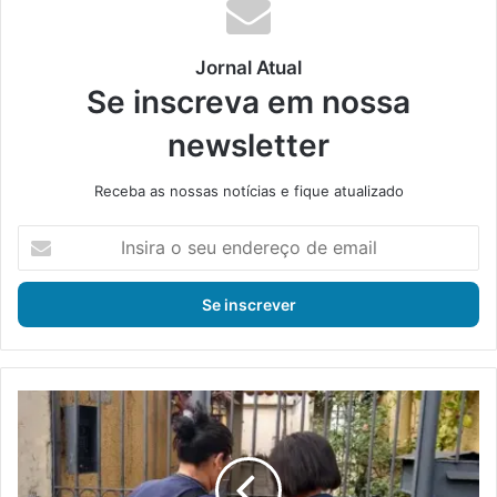
Jornal Atual
Se inscreva em nossa
newsletter
Receba as nossas notícias e fique atualizado
I
n
s
i
r
a
o
s
I
e
B
u
G
e
E
n
a