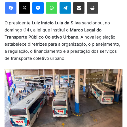
e
Facebook
X
Messenger
WhatsApp
Telegram
Compartilhar via e-mail
Imprimir
u
m
e
O presidente
Luiz Inácio Lula da Silva
sancionou, no
-
domingo (14), a lei que institui o
Marco Legal do
m
Transporte Público Coletivo Urbano.
A nova legislação
a
estabelece diretrizes para a organização, o planejamento,
i
a regulação, o financiamento e a prestação dos serviços
l
de transporte coletivo urbano.