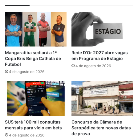
r
m
i
a
a
:
s
a
d
E
e
c
n
o
í
n
Mangaratiba sediará a 1ª
Rede D’Or 2027 abre vagas
v
o
Copa Bris Belga Cathala de
em Programa de Estágio
e
m
Futebol
4 de agosto de 2026
l
i
4 de agosto de 2026
m
a
é
A
d
z
i
u
o
l
e
o
d
SUS terá 100 mil consultas
Concurso da Câmara de
e
mensais para vício em bets
Seropédica tem novas datas
s
de prova
4 de agosto de 2026