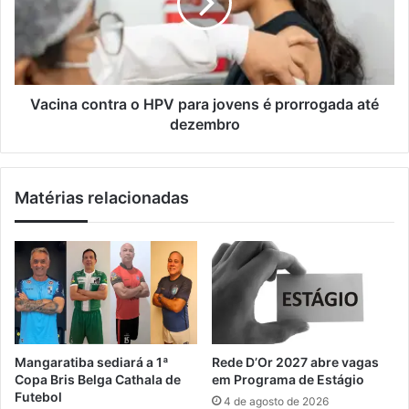
i
i
n
l
l
a
h
c
a
o
s
n
u
t
Vacina contra o HPV para jovens é prorrogada até
s
r
dezembro
p
a
e
o
i
H
Matérias relacionadas
t
P
a
V
d
p
e
a
l
r
e
a
v
j
a
o
r
v
Mangaratiba sediará a 1ª
Rede D’Or 2027 abre vagas
h
e
Copa Bris Belga Cathala de
em Programa de Estágio
a
n
Futebol
4 de agosto de 2026
x
s