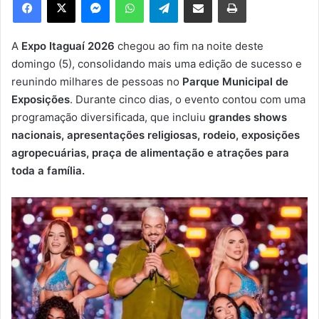
u
m
e
A
Expo Itaguaí 2026
chegou ao fim na noite deste
-
domingo (5), consolidando mais uma edição de sucesso e
m
reunindo milhares de pessoas no
Parque Municipal de
a
Exposições
. Durante cinco dias, o evento contou com uma
i
programação diversificada, que incluiu
grandes shows
l
nacionais, apresentações religiosas, rodeio, exposições
agropecuárias, praça de alimentação e atrações para
toda a família.