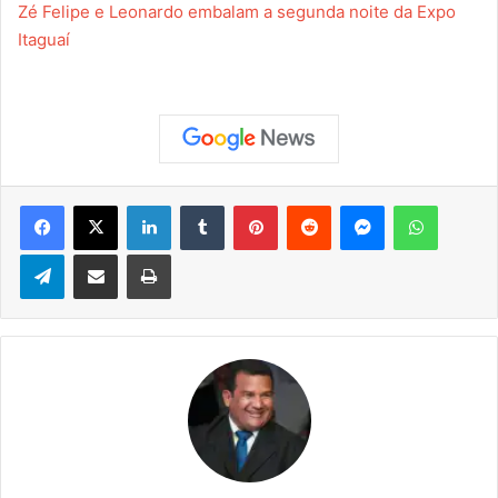
Zé Felipe e Leonardo embalam a segunda noite da Expo
Itaguaí
Facebook
X
Linkedin
Tumblr
Pinterest
Reddit
Messenger
WhatsApp
Telegram
Compartilhar via e-mail
Imprimir