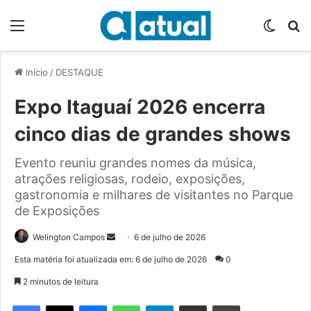
Menu
Switch
P
Início
/
DESTAQUE
Expo Itaguaí 2026 encerra
cinco dias de grandes shows
Evento reuniu grandes nomes da música,
atrações religiosas, rodeio, exposições,
gastronomia e milhares de visitantes no Parque
de Exposições
Welington Campos
M
6 de julho de 2026
a
Esta matéria foi atualizada em: 6 de julho de 2026
0
n
2 minutos de leitura
d
e
Facebook
X
Messenger
WhatsApp
Telegram
Compartilhar via e-mail
Imprimir