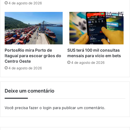
4 de agosto de 2026
i
é
x
p
e
r
d
o
o
r
P
r
a
o
r
g
PortosRio mira Porto de
SUS terá 100 mil consultas
a
a
Itaguaí para escoar grãos do
mensais para vício em bets
g
d
Centro Oeste
4 de agosto de 2026
u
a
4 de agosto de 2026
a
a
i
t
a
é
Deixe um comentário
o
d
R
e
i
z
Você precisa fazer o
login
para publicar um comentário.
o
e
m
b
r