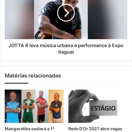
m
e
T
a
d
T
i
i
A
l
t
R
a
l
l
e
d
v
e
a
JOTTA R leva música urbana e performance à Expo
R
m
Itaguaí
$
ú
2
s
7
i
Matérias relacionadas
0
c
m
a
i
u
l
r
h
b
õ
a
e
n
s
a
p
e
Mangaratiba sediará a 1ª
Rede D’Or 2027 abre vagas
a
p