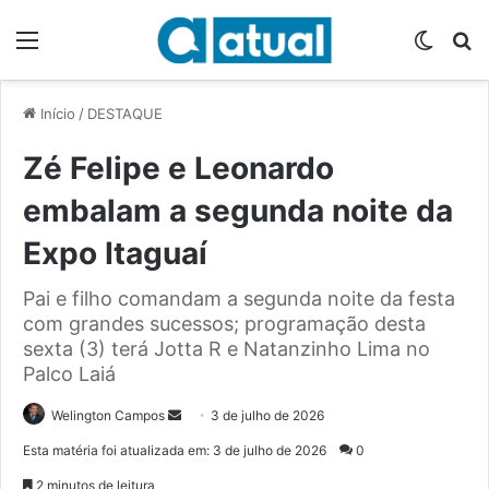
Menu
Switch
P
Início
/
DESTAQUE
Zé Felipe e Leonardo
embalam a segunda noite da
Expo Itaguaí
Pai e filho comandam a segunda noite da festa
com grandes sucessos; programação desta
sexta (3) terá Jotta R e Natanzinho Lima no
Palco Laiá
Welington Campos
M
3 de julho de 2026
a
Esta matéria foi atualizada em: 3 de julho de 2026
0
n
2 minutos de leitura