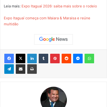
Leia mais:
Expo Itaguaí 2026: saiba mais sobre o rodeio
Expo Itaguaí começa com Maiara & Maraisa e reúne
multidão
Facebook
X
Linkedin
Tumblr
Pinterest
Reddit
Messenger
WhatsApp
Telegram
Compartilhar via e-mail
Imprimir