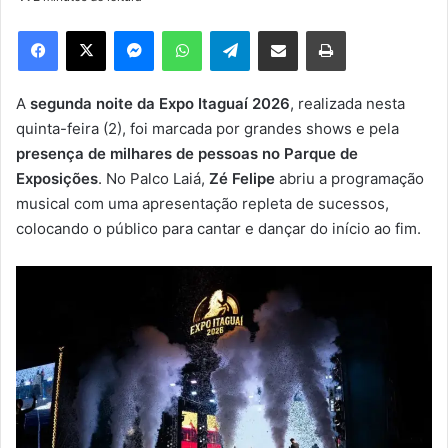
d
e
Facebook
X
Messenger
WhatsApp
Telegram
Compartilhar via e-mail
Imprimir
u
m
e
A
segunda noite da Expo Itaguaí 2026
, realizada nesta
-
quinta-feira (2), foi marcada por grandes shows e pela
m
presença de milhares de pessoas no
Parque de
a
Exposições
. No Palco Laiá,
Zé Felipe
abriu a programação
i
musical com uma apresentação repleta de sucessos,
l
colocando o público para cantar e dançar do início ao fim.