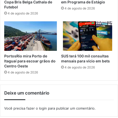
Copa Bris Belga Cathala de
em Programa de Estágio
r
e
Futebol
4 de agosto de 2026
a
r
4 de agosto de 2026
p
f
r
o
o
r
j
m
e
a
t
n
o
c
s
e
PortosRio mira Porto de
SUS terá 100 mil consultas
c
à
Itaguaí para escoar grãos do
mensais para vício em bets
u
E
Centro Oeste
4 de agosto de 2026
l
x
4 de agosto de 2026
t
p
u
o
r
I
Deixe um comentário
a
t
i
a
s
g
Você precisa fazer o
login
para publicar um comentário.
u
a