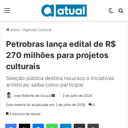
Menu
Switch
P
Início
/
Agenda Cultural
Petrobras lança edital de R$
270 milhões para projetos
culturais
Seleção pública destina recursos a iniciativas
artísticas; saiba como participar
Jose Roberto de Souza
M
2 de julho de 2026
a
Esta matéria foi atualizada em: 2 de julho de 2026
0
n
2 minutos de leitura
d
e
Facebook
X
Messenger
WhatsApp
Telegram
Compartilhar via e-mail
Imprimir