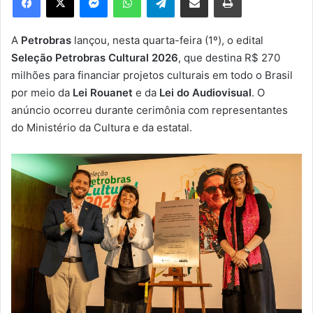
u
m
e
A
Petrobras
lançou, nesta quarta-feira (1º), o edital
-
Seleção Petrobras Cultural 2026
, que destina R$ 270
m
milhões para financiar projetos culturais em todo o Brasil
a
por meio da
Lei Rouanet
e da
Lei do Audiovisual
. O
i
anúncio ocorreu durante cerimônia com representantes
l
do Ministério da Cultura e da estatal.