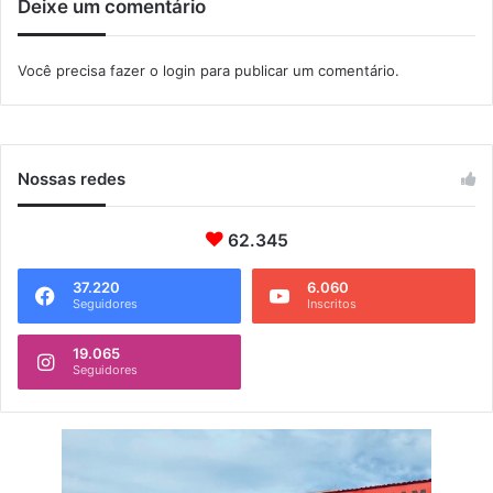
Deixe um comentário
H
p
o
I
Você precisa fazer o
login
para publicar um comentário.
t
a
g
u
a
Nossas redes
í
62.345
37.220
6.060
Seguidores
Inscritos
19.065
Seguidores