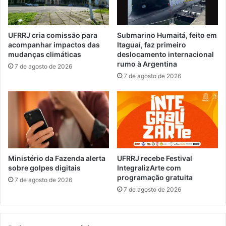
s
a
e
l
n
a
UFRRJ cria comissão para
Submarino Humaitá, feito em
ç
m
acompanhar impactos das
Itaguaí, faz primeiro
ã
a
mudanças climáticas
deslocamento internacional
o
s
rumo à Argentina
7 de agosto de 2026
n
e
7 de agosto de 2026
a
g
r
u
e
n
n
d
o
a
v
n
a
o
ç
i
Ministério da Fazenda alerta
UFRRJ recebe Festival
ã
t
sobre golpes digitais
IntegralizArte com
o
programação gratuita
e
7 de agosto de 2026
d
d
7 de agosto de 2026
a
a
C
E
N
x