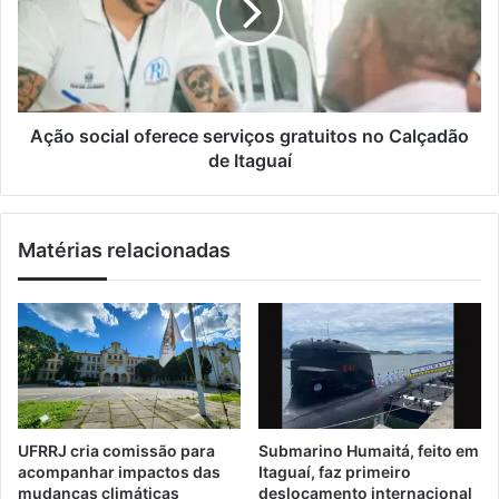
i
G
s
l
á
o
s
c
d
i
o
a
P
l
Ação social oferece serviços gratuitos no Calçadão
o
o
de Itaguaí
v
f
o
e
e
r
Matérias relacionadas
c
e
o
c
m
e
o
s
c
e
o
r
n
v
s
i
u
ç
UFRRJ cria comissão para
Submarino Humaitá, feito em
l
o
acompanhar impactos das
Itaguaí, faz primeiro
t
s
mudanças climáticas
deslocamento internacional