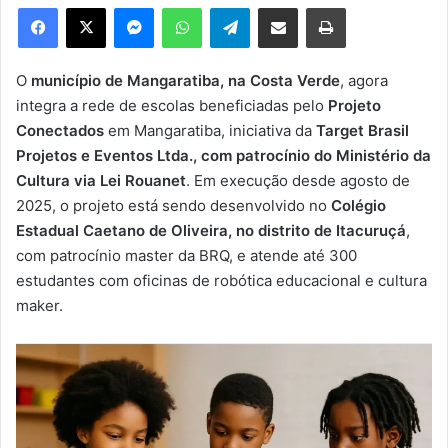
e
Facebook
X
Messenger
WhatsApp
Telegram
Compartilhar via e-mail
Imprimir
u
m
e
O
município de Mangaratiba, na Costa Verde
, agora
-
integra a rede de escolas beneficiadas pelo
Projeto
m
Conectados
em Mangaratiba, iniciativa da
Target Brasil
a
Projetos e Eventos Ltda., com patrocínio do Ministério da
i
Cultura via Lei Rouanet
. Em execução desde agosto de
l
2025, o projeto está sendo desenvolvido no
Colégio
Estadual Caetano de Oliveira, no distrito de Itacuruçá
,
com patrocínio master da BRQ, e atende até 300
estudantes com oficinas de robótica educacional e cultura
maker.