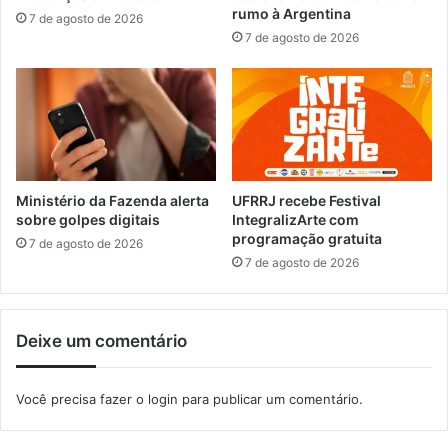
a
g
rumo à Argentina
7 de agosto de 2026
r
r
7 de agosto de 2026
o
a
b
t
e
u
n
i
e
t
f
o
í
s
c
n
Ministério da Fazenda alerta
UFRRJ recebe Festival
i
o
sobre golpes digitais
IntegralizArte com
o
programação gratuita
C
7 de agosto de 2026
a
7 de agosto de 2026
l
ç
a
Deixe um comentário
d
ã
o
Você precisa fazer o
login
para publicar um comentário.
d
e