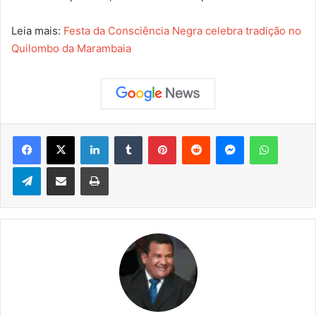
Leia mais:
Festa da Consciência Negra celebra tradição no
Quilombo da Marambaia
Facebook
X
Linkedin
Tumblr
Pinterest
Reddit
Messenger
WhatsApp
Telegram
Compartilhar via e-mail
Imprimir