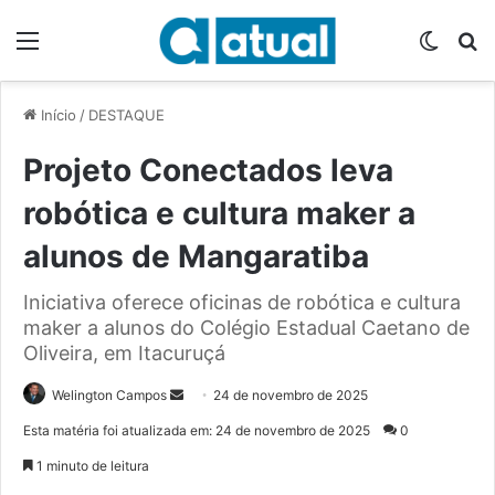
Menu
Switch
P
Início
/
DESTAQUE
Projeto Conectados leva
robótica e cultura maker a
alunos de Mangaratiba
Iniciativa oferece oficinas de robótica e cultura
maker a alunos do Colégio Estadual Caetano de
Oliveira, em Itacuruçá
Welington Campos
M
24 de novembro de 2025
a
Esta matéria foi atualizada em: 24 de novembro de 2025
0
n
1 minuto de leitura
d