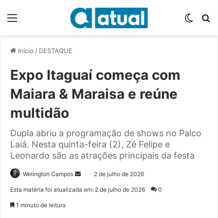
Menu
Switch
P
Início
/
DESTAQUE
Expo Itaguaí começa com
Maiara & Maraisa e reúne
multidão
Dupla abriu a programação de shows no Palco
Laiá. Nesta quinta-feira (2), Zé Felipe e
Leonardo são as atrações principais da festa
Welington Campos
M
2 de julho de 2026
a
Esta matéria foi atualizada em: 2 de julho de 2026
0
n
1 minuto de leitura
d