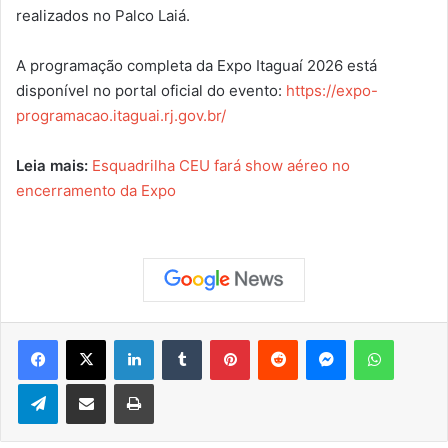
realizados no Palco Laiá.
A programação completa da Expo Itaguaí 2026 está
disponível no portal oficial do evento:
https://expo-
programacao.itaguai.rj.gov.br/
Leia mais:
Esquadrilha CEU fará show aéreo no
encerramento da Expo
Facebook
X
Linkedin
Tumblr
Pinterest
Reddit
Messenger
WhatsApp
Telegram
Compartilhar via e-mail
Imprimir