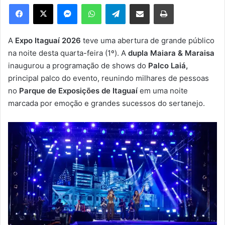
e
Facebook
X
Messenger
WhatsApp
Telegram
Compartilhar via e-mail
Imprimir
u
m
e
A
Expo Itaguaí 2026
teve uma abertura de grande público
-
na noite desta quarta-feira (1º). A
dupla Maiara & Maraisa
m
inaugurou a programação de shows do
Palco Laiá,
a
principal palco do evento, reunindo milhares de pessoas
i
no
Parque de Exposições de Itaguaí
em uma noite
l
marcada por emoção e grandes sucessos do sertanejo.