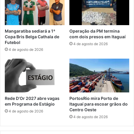
n
m
c
e
e
s
r
q
r
u
Mangaratiba sediará a 1ª
Operação da PM termina
a
e
Copa Bris Belga Cathala de
com dois presos em Itaguaí
m
m
Futebol
4 de agosto de 2026
e
a
4 de agosto de 2026
n
e
t
s
o
p
d
e
a
c
E
i
x
a
p
l
Rede D’Or 2027 abre vagas
PortosRio mira Porto de
o
d
em Programa de Estágio
Itaguaí para escoar grãos do
e
Centro Oeste
4 de agosto de 2026
s
4 de agosto de 2026
e
g