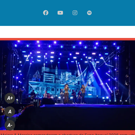
Facebook
YouTube
Instagram
Spotify
A+
A
A-