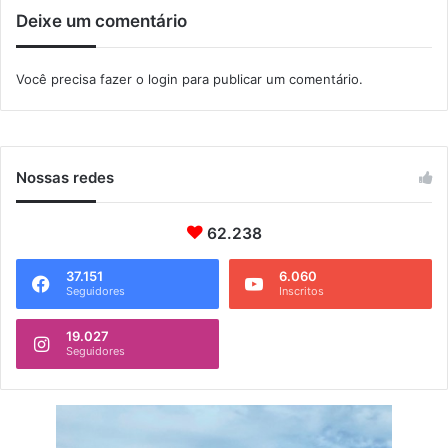
u
Deixe um comentário
r
a
n
Você precisa fazer o
login
para publicar um comentário.
ç
a
d
a
P
Nossas redes
M
62.238
37.151
6.060
Seguidores
Inscritos
19.027
Seguidores