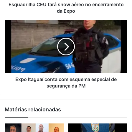
ç
h
Esquadrilha CEU fará show aéreo no encerramento
o
a
da Expo
d
C
e
E
E
e
U
x
m
f
p
a
a
o
i
r
I
l
á
t
s
a
h
g
o
u
w
a
Expo Itaguaí conta com esquema especial de
a
í
segurança da PM
é
c
r
o
e
n
Matérias relacionadas
o
t
n
a
o
c
e
o