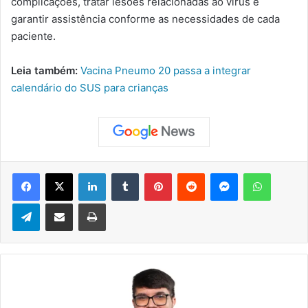
complicações, tratar lesões relacionadas ao vírus e
garantir assistência conforme as necessidades de cada
paciente.
Leia também:
Vacina Pneumo 20 passa a integrar
calendário do SUS para crianças
Facebook
X
Linkedin
Tumblr
Pinterest
Reddit
Messenger
WhatsApp
Telegram
Compartilhar via e-mail
Imprimir