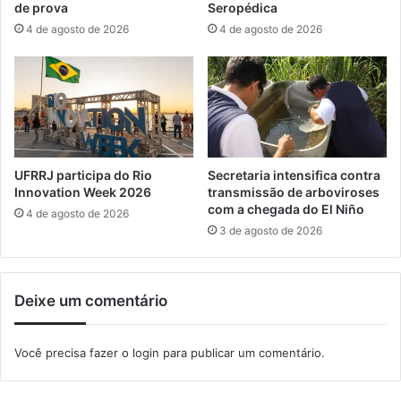
c
de prova
Seropédica
d
i
4 de agosto de 2026
4 de agosto de 2026
e
d
s
a
s
p
h
a
o
r
w
a
s
c
e
UFRRJ participa do Rio
Secretaria intensifica contra
r
Innovation Week 2026
transmissão de arboviroses
c
com a chegada do El Niño
4 de agosto de 2026
a
3 de agosto de 2026
d
e
4
Deixe um comentário
0
%
d
Você precisa fazer o
login
para publicar um comentário.
o
s
b