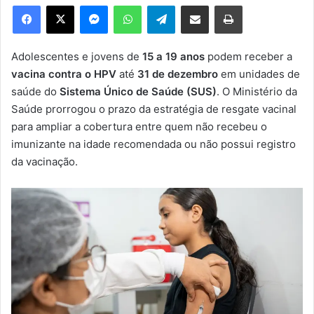
e
Facebook
X
Messenger
WhatsApp
Telegram
Compartilhar via e-mail
Imprimir
u
m
e
Adolescentes e jovens de
15 a 19 anos
podem receber a
-
vacina contra o HPV
até
31 de dezembro
em unidades de
m
saúde do
Sistema Único de Saúde (SUS)
. O Ministério da
a
Saúde prorrogou o prazo da estratégia de resgate vacinal
i
para ampliar a cobertura entre quem não recebeu o
l
imunizante na idade recomendada ou não possui registro
da vacinação.