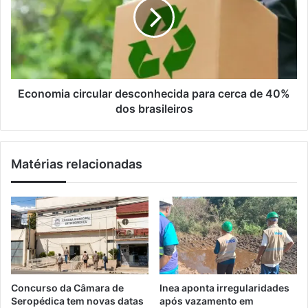
a
e
n
i
n
o
l
c
m
e
i
r
a
r
c
a
i
Economia circular desconhecida para cerca de 40%
c
r
dos brasileiros
i
c
n
u
c
l
Matérias relacionadas
o
a
d
r
i
d
a
e
s
s
d
c
e
o
g
n
r
h
Concurso da Câmara de
Inea aponta irregularidades
a
e
Seropédica tem novas datas
após vazamento em
n