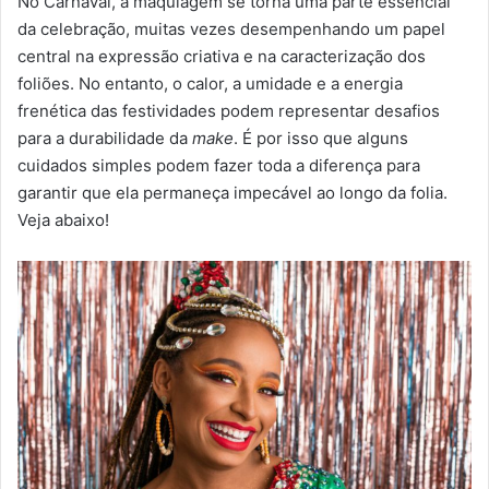
No Carnaval, a maquiagem se torna uma parte essencial
-
da celebração, muitas vezes desempenhando um papel
m
central na expressão criativa e na caracterização dos
a
foliões. No entanto, o calor, a umidade e a energia
i
frenética das festividades podem representar desafios
l
para a durabilidade da
make
. É por isso que alguns
cuidados simples podem fazer toda a diferença para
garantir que ela permaneça impecável ao longo da folia.
Veja abaixo!