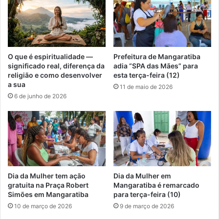
h
s
o
o
r
r
r
v
o
e
O que é espiritualidade —
Prefeitura de Mangaratiba
d
t
significado real, diferença da
adia “SPA das Mães” para
u
e
religião e como desenvolver
esta terça-feira (12)
r
v
a sua
11 de maio de 2026
a
e
6 de junho de 2026
n
g
t
a
e
n
s
o
u
a
a
u
Dia da Mulher tem ação
Dia da Mulher em
s
gratuita na Praça Robert
Mangaratiba é remarcado
Simões em Mangaratiba
para terça-feira (10)
ê
n
10 de março de 2026
9 de março de 2026
c