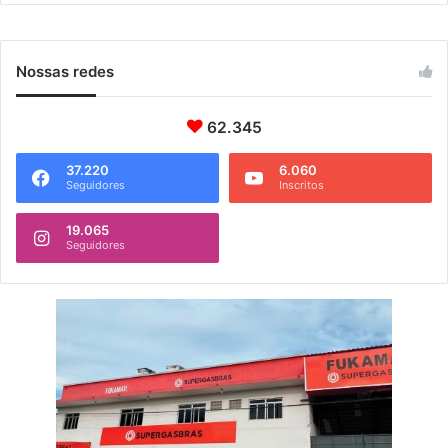
i
a
Nossas redes
62.345
37.220
6.060
Seguidores
Inscritos
19.065
Seguidores