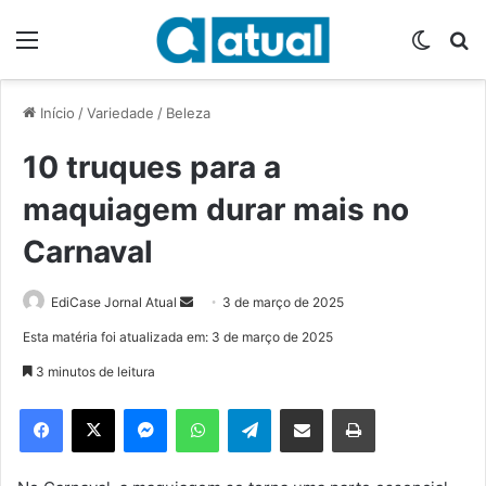
Menu
Switch
P
Início
/
Variedade
/
Beleza
10 truques para a
maquiagem durar mais no
Carnaval
EdiCase Jornal Atual
M
3 de março de 2025
a
Esta matéria foi atualizada em: 3 de março de 2025
n
3 minutos de leitura
d
e
Facebook
X
Messenger
WhatsApp
Telegram
Compartilhar via e-mail
Imprimir
u
m
e