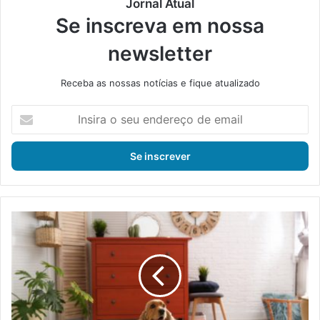
Jornal Atual
Se inscreva em nossa
newsletter
Receba as nossas notícias e fique atualizado
I
n
s
i
r
a
o
s
V
e
e
u
j
e
a
n
c
d
o
e
m