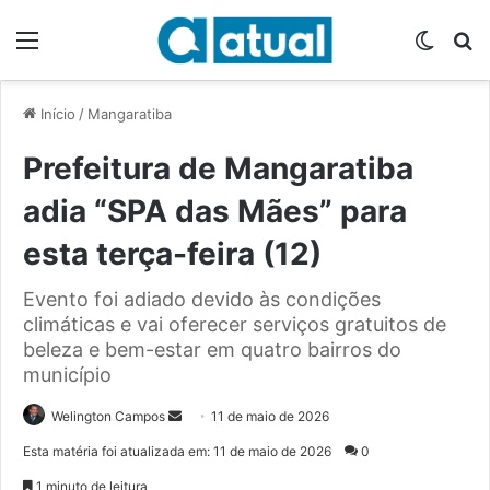
Menu
Switch
P
Início
/
Mangaratiba
Prefeitura de Mangaratiba
adia “SPA das Mães” para
esta terça-feira (12)
Evento foi adiado devido às condições
climáticas e vai oferecer serviços gratuitos de
beleza e bem-estar em quatro bairros do
município
Welington Campos
M
11 de maio de 2026
a
Esta matéria foi atualizada em: 11 de maio de 2026
0
n
1 minuto de leitura