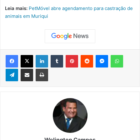
Leia mais:
PetMóvel abre agendamento para castração de
animais em Muriqui
Facebook
X
Linkedin
Tumblr
Pinterest
Reddit
Messenger
WhatsApp
Telegram
Compartilhar via e-mail
Imprimir
Welington Campos