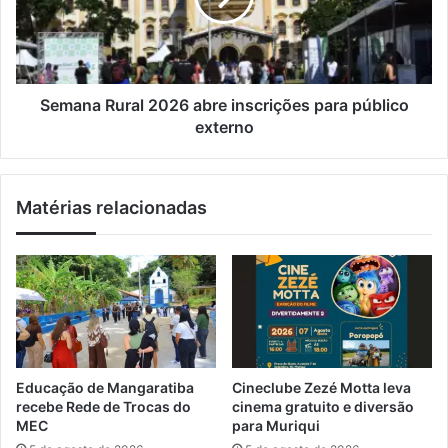
l
a
a
l
R
e
u
r
r
i
a
Semana Rural 2026 abre inscrições para público
a
l
externo
d
2
a
0
C
2
Matérias relacionadas
o
6
p
a
a
b
c
r
o
e
m
i
j
n
o
s
g
c
Educação de Mangaratiba
Cineclube Zezé Motta leva
a
r
recebe Rede de Trocas do
cinema gratuito e diversão
d
i
MEC
para Muriqui
o
ç