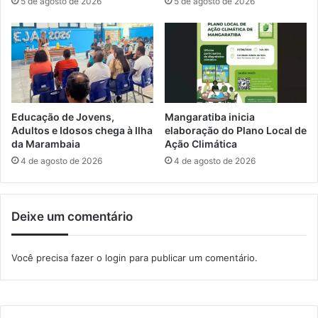
5 de agosto de 2026
5 de agosto de 2026
r
õ
e
e
s
s
d
p
a
a
s
r
s
a
e
p
Educação de Jovens,
Mangaratiba inicia
l
ú
Adultos e Idosos chega à Ilha
elaboração do Plano Local de
e
b
da Marambaia
Ação Climática
ç
l
4 de agosto de 2026
4 de agosto de 2026
õ
i
e
c
s
o
Deixe um comentário
m
e
u
x
n
t
Você precisa fazer o
login
para publicar um comentário.
d
e
i
r
a
n
i
o