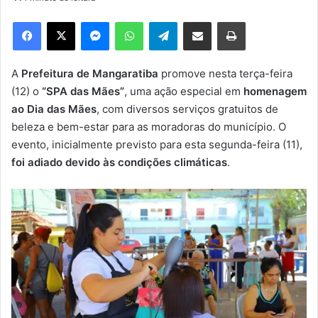
d
e
Facebook
X
Messenger
WhatsApp
Telegram
Compartilhar via e-mail
Imprimir
u
m
e
A
Prefeitura de Mangaratiba
promove nesta terça-feira
-
(12) o
“SPA das Mães”
, uma ação especial em
homenagem
m
ao Dia das Mães
, com diversos serviços gratuitos de
a
beleza e bem-estar para as moradoras do município. O
i
evento, inicialmente previsto para esta segunda-feira (11),
l
foi adiado devido às condições climáticas
.