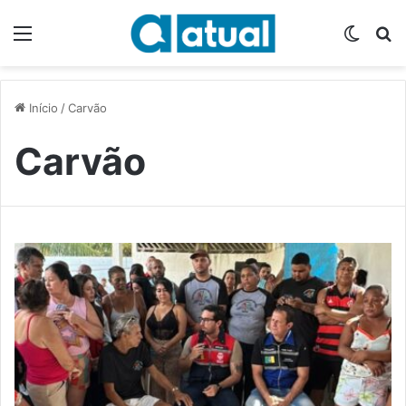
Menu
Switch
P
Início
/
Carvão
Carvão