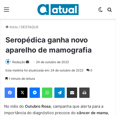
Menu
Switch
P
Início
/
DESTAQUE
Seropédica ganha novo
aparelho de mamografia
Redação
M
24 de outubro de 2022
a
Esta matéria foi atualizada em: 24 de outubro de 2022
0
n
1 minuto de leitura
d
e
Facebook
X
Messenger
WhatsApp
Telegram
Compartilhar via e-mail
Imprimir
u
m
e
No mês do
Outubro Rosa
, campanha que alerta para a
-
importância do diagnóstico precoce do
câncer de mama
,