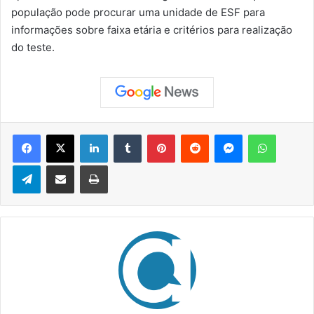
população pode procurar uma unidade de ESF para
informações sobre faixa etária e critérios para realização
do teste.
Facebook
X
Linkedin
Tumblr
Pinterest
Reddit
Messenger
WhatsApp
Telegram
Compartilhar via e-mail
Imprimir