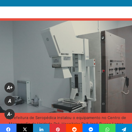
A+
A
A-
A prefeitura de Seropédica instalou o equipamento no Centro de
Mamografia da Unidade Pré-Hospitalar Dr.° José Bueno Lopes
(Divulgação)