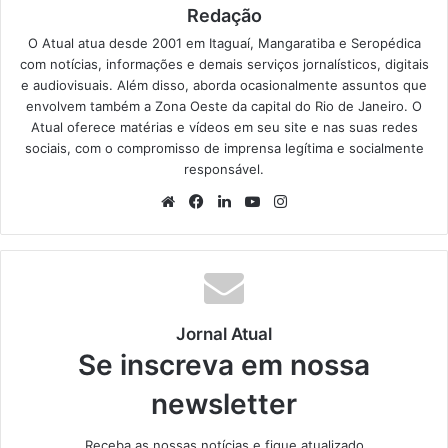
Redação
O Atual atua desde 2001 em Itaguaí, Mangaratiba e Seropédica
com notícias, informações e demais serviços jornalísticos, digitais
e audiovisuais. Além disso, aborda ocasionalmente assuntos que
envolvem também a Zona Oeste da capital do Rio de Janeiro. O
Atual oferece matérias e vídeos em seu site e nas suas redes
sociais, com o compromisso de imprensa legítima e socialmente
responsável.
We
Fa
Lin
Yo
Ins
bsi
ce
ke
uT
tag
te
bo
din
ub
ra
ok
e
m
Jornal Atual
Se inscreva em nossa
newsletter
Receba as nossas notícias e fique atualizado