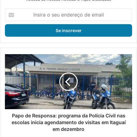
I
n
s
i
r
a
o
s
P
e
a
u
p
e
o
n
d
d
e
e
R
r
e
e
s
ç
p
Papo de Responsa: programa da Polícia Civil nas
o
o
escolas inicia agendamento de visitas em Itaguaí
d
n
em dezembro
e
s