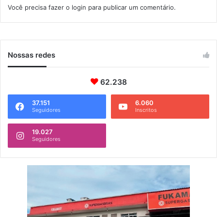
g
Você precisa fazer o
login
para publicar um comentário.
n
u
d
a
a
í
m
e
Nossas redes
n
t
o
62.238
d
e
37.151
6.060
Seguidores
Inscritos
v
i
s
19.027
Seguidores
i
t
a
s
e
m
I
t