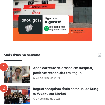
a
g
u
a
í
e
m
d
e
z
e
Mais lidas na semana
m
b
r
Após corrente de oração em hospital,
o
paciente recebe alta em Itaguaí
28 de julho de 2026
Itaguaí conquista título estadual de Kung-
fu Wushu em Maricá
27 de julho de 2026