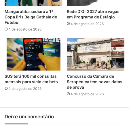
v
d
i
o
Mangaratiba sediará a 1ª
Rede D’Or 2027 abre vagas
l
R
Copa Bris Belga Cathala de
em Programa de Estágio
n
i
Futebol
4 de agosto de 2026
a
o
4 de agosto de 2026
s
v
e
i
s
s
c
i
o
t
l
a
a
P
s
o
SUS terá 100 mil consultas
Concurso da Câmara de
i
r
mensais para vício em bets
Seropédica tem novas datas
n
t
de prova
4 de agosto de 2026
i
o
4 de agosto de 2026
c
d
i
e
a
I
Deixe um comentário
a
t
g
a
e