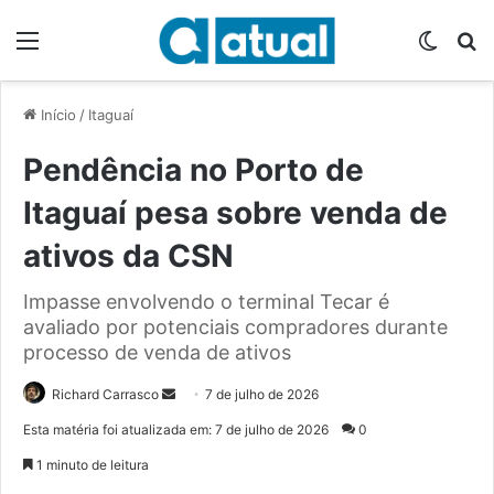
Menu
Switch
P
Início
/
Itaguaí
Pendência no Porto de
Itaguaí pesa sobre venda de
ativos da CSN
Impasse envolvendo o terminal Tecar é
avaliado por potenciais compradores durante
processo de venda de ativos
Richard Carrasco
M
7 de julho de 2026
a
Esta matéria foi atualizada em: 7 de julho de 2026
0
n
1 minuto de leitura
d