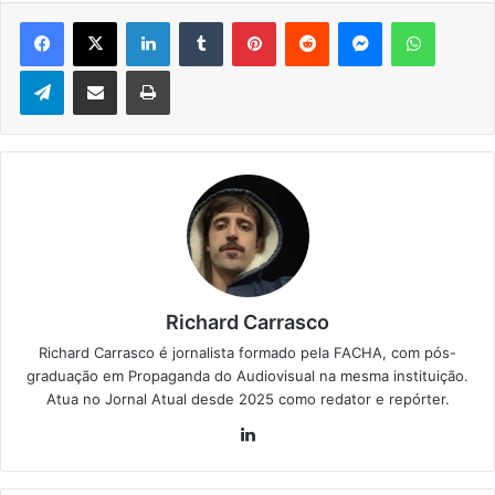
Facebook
X
Linkedin
Tumblr
Pinterest
Reddit
Messenger
WhatsApp
Telegram
Compartilhar via e-mail
Imprimir
Richard Carrasco
Richard Carrasco é jornalista formado pela FACHA, com pós-
graduação em Propaganda do Audiovisual na mesma instituição.
Atua no Jornal Atual desde 2025 como redator e repórter.
Lin
ke
din