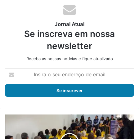
Jornal Atual
Se inscreva em nossa
newsletter
Receba as nossas notícias e fique atualizado
I
n
s
i
r
a
o
s
C
e
R
u
A
e
S