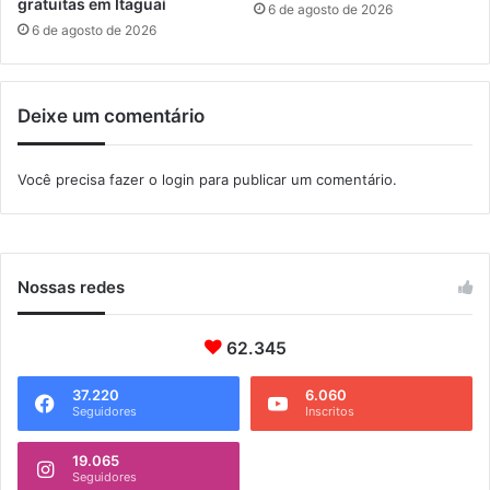
o
gratuitas em Itaguaí
6 de agosto de 2026
n
6 de agosto de 2026
t
r
a
Deixe um comentário
i
d
o
Você precisa fazer o
login
para publicar um comentário.
s
o
s
Nossas redes
62.345
37.220
6.060
Seguidores
Inscritos
19.065
Seguidores