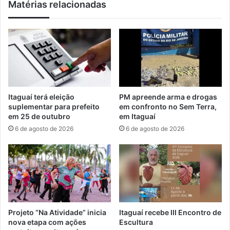
Matérias relacionadas
o
d
d
i
e
d
c
a
o
s
m
c
b
o
a
n
t
t
Itaguaí terá eleição
PM apreende arma e drogas
e
r
suplementar para prefeito
em confronto no Sem Terra,
à
a
em 25 de outubro
em Itaguaí
v
b
6 de agosto de 2026
6 de agosto de 2026
i
e
o
t
l
s
ê
n
c
i
a
Projeto “Na Atividade” inicia
Itaguaí recebe III Encontro de
c
nova etapa com ações
Escultura