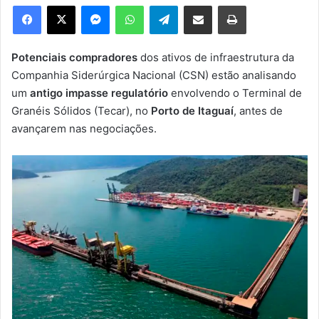
e
Facebook
X
Messenger
WhatsApp
Telegram
Compartilhar via e-mail
Imprimir
u
m
e
Potenciais compradores
dos ativos de infraestrutura da
-
Companhia Siderúrgica Nacional (CSN) estão analisando
m
um
antigo impasse regulatório
envolvendo o Terminal de
a
Granéis Sólidos (Tecar), no
Porto de Itaguaí
, antes de
i
avançarem nas negociações.
l