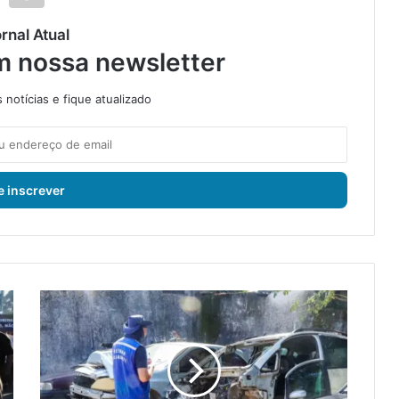
rnal Atual
m nossa newsletter
notícias e fique atualizado
A
g
e
n
t
e