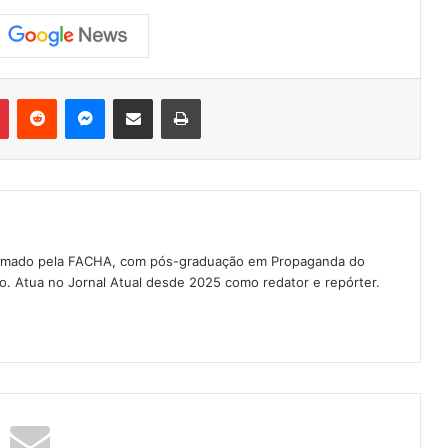
Pinterest
Reddit
Messenger
Compartilhar via e-mail
Imprimir
 formado pela FACHA, com pós-graduação em Propaganda do
ão. Atua no Jornal Atual desde 2025 como redator e repórter.