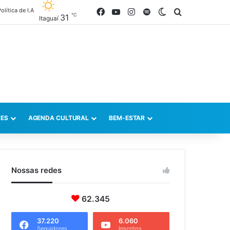
olítica de I.A
Facebook
YouTube
Instagram
Spotify
Switch skin
Procurar po
℃
31
Itaguaí
ES
AGENDA CULTURAL
BEM-ESTAR
Nossas redes
62.345
37.220
6.060
Seguidores
Inscritos