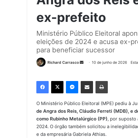
ex-prefeito
Ministério Público Eleitoral apo
eleições de 2024 e acusa ex-pre
para beneficiar sucessor
Richard Carrasco
M
10 de junho de 2026
Esta
a
n
Facebook
X
Messenger
Compartilhar via e-mail
Imprimir
d
e
u
O Ministério Público Eleitoral (MPE) pediu à Jus
m
de Angra dos Reis, Cláudio Ferreti (MDB), e
e
como Rubinho Metalúrgico (PP)
, por suposto
-
2024. O órgão também solicitou a inelegibilid
m
e da empresária Gabriela Athias.
a