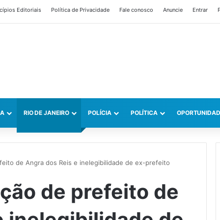
cípios Editoriais
Política de Privacidade
Fale conosco
Anuncie
Entrar
P
CA
RIO DE JANEIRO
POLÍCIA
POLÍTICA
OPORTUNIDAD
ito de Angra dos Reis e inelegibilidade de ex-prefeito
ão de prefeito de
 inelegibilidade de