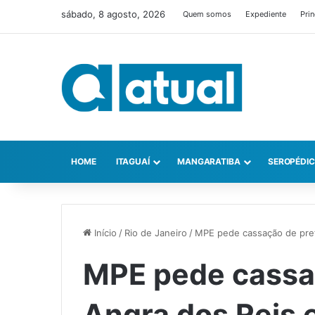
sábado, 8 agosto, 2026
Quem somos
Expediente
Prin
HOME
ITAGUAÍ
MANGARATIBA
SEROPÉDI
Início
/
Rio de Janeiro
/
MPE pede cassação de prefe
MPE pede cassaç
Angra dos Reis e