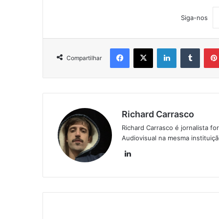
Siga-nos
Facebook
X
Linkedin
Tumblr
Compartilhar
Richard Carrasco
Richard Carrasco é jornalista
Audiovisual na mesma instituiç
Lin
ke
din