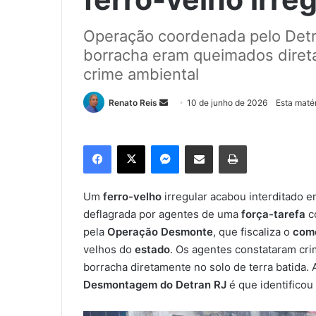
Operação coordenada pelo Detr
borracha eram queimados direta
crime ambiental
Renato Reis
M
10 de junho de 2026
Esta matér
a
n
Facebook
X
Messenger
Compartilhar via e-mail
Imprimir
d
e
u
Um
ferro-velho
irregular acabou interditado e
m
deflagrada por agentes de uma
força-tarefa
c
e
pela
Operação Desmonte
, que fiscaliza o
com
-
velhos do
estado
. Os agentes constataram cri
m
borracha diretamente no solo de terra batida.
a
Desmontagem do Detran RJ
é que identificou 
i
l