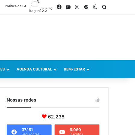
Política de I.A
Facebook
YouTube
Instagram
Spotify
Switch skin
Procurar po
℃
23
Itaguaí
ES
AGENDA CULTURAL
BEM-ESTAR
Nossas redes
62.238
37.151
6.060
Seguidores
Inscritos