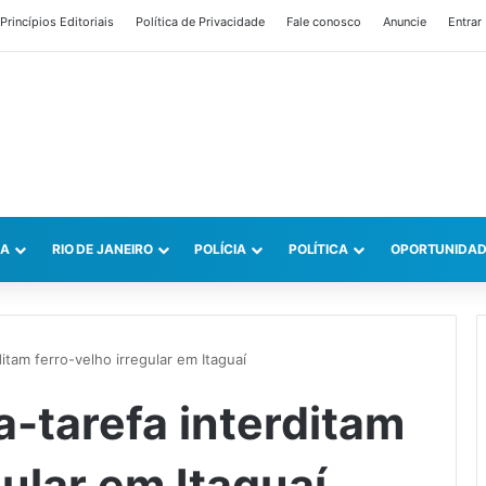
Princípios Editoriais
Política de Privacidade
Fale conosco
Anuncie
Entrar
CA
RIO DE JANEIRO
POLÍCIA
POLÍTICA
OPORTUNIDAD
itam ferro-velho irregular em Itaguaí
a-tarefa interditam
gular em Itaguaí