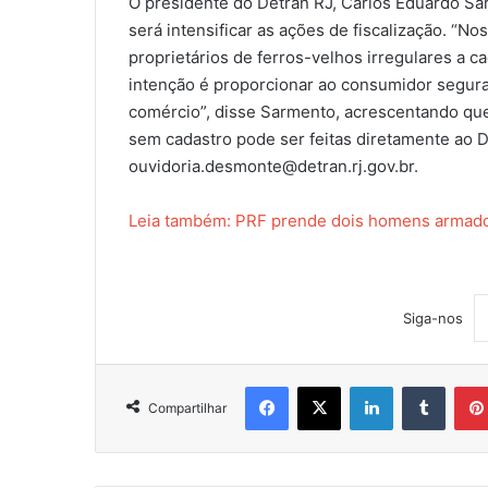
O presidente do Detran RJ, Carlos Eduardo Sa
será intensificar as ações de fiscalização. “No
proprietários de ferros-velhos irregulares a c
intenção é proporcionar ao consumidor segura
comércio”, disse Sarmento, acrescentando qu
sem cadastro pode ser feitas diretamente ao 
ouvidoria.desmonte@detran.rj.gov.br.
Leia também: PRF prende dois homens armad
Siga-nos
Facebook
X
Linkedin
Tumblr
Compartilhar