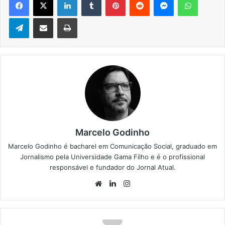
Telegram
Compartilhar via e-mail
Imprimir
Marcelo Godinho
Marcelo Godinho é bacharel em Comunicação Social, graduado em
Jornalismo pela Universidade Gama Filho e é o profissional
responsável e fundador do Jornal Atual.
We
Lin
Ins
bsi
ke
tag
te
din
ra
m