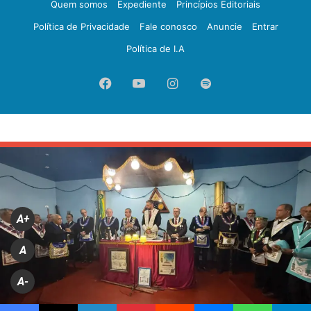
Quem somos
Expediente
Princípios Editoriais
Política de Privacidade
Fale conosco
Anuncie
Entrar
Política de I.A
Facebook
YouTube
Instagram
Spotify
A+
A
A-