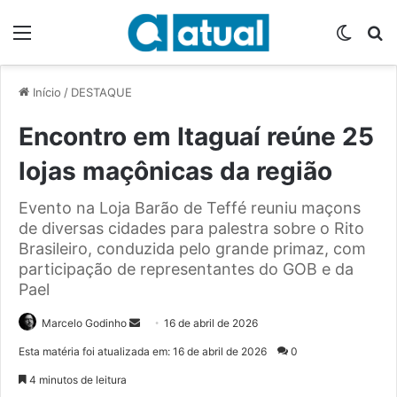
Menu
Switch
P
Início
/
DESTAQUE
Encontro em Itaguaí reúne 25
lojas maçônicas da região
Evento na Loja Barão de Teffé reuniu maçons
de diversas cidades para palestra sobre o Rito
Brasileiro, conduzida pelo grande primaz, com
participação de representantes do GOB e da
Pael
Marcelo Godinho
M
16 de abril de 2026
a
Esta matéria foi atualizada em: 16 de abril de 2026
0
n
4 minutos de leitura
d