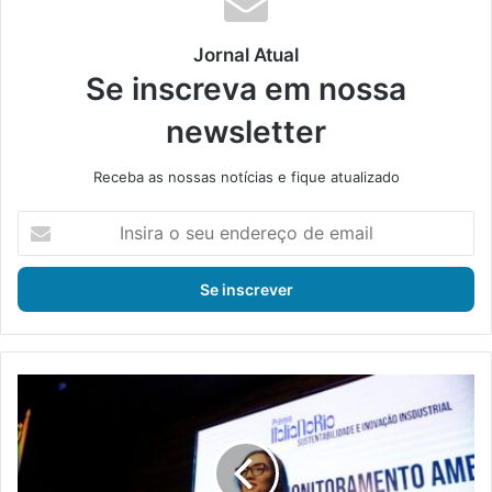
Jornal Atual
Se inscreva em nossa
newsletter
Receba as nossas notícias e fique atualizado
I
n
s
i
r
a
o
s
T
e
e
u
r
e
n
n
i