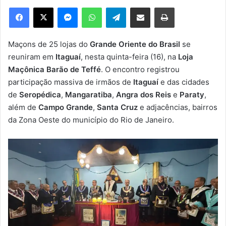
e
Facebook
X
Messenger
WhatsApp
Telegram
Compartilhar via e-mail
Imprimir
u
m
e
Maçons de 25 lojas do
Grande Oriente do Brasil
se
-
reuniram em
Itaguaí
, nesta quinta-feira (16), na
Loja
m
Maçônica Barão de Teffé
. O encontro registrou
a
participação massiva de irmãos de
Itaguaí
e das cidades
i
de
Seropédica
,
Mangaratiba
,
Angra dos Reis
e
Paraty
,
l
além de
Campo Grande
,
Santa Cruz
e adjacências, bairros
da Zona Oeste do município do Rio de Janeiro.