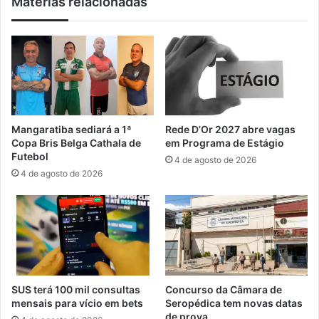
Matérias relacionadas
o
e
e
t
t
a
r
u
a
m
n
a
s
n
p
o
a
e
Mangaratiba sediará a 1ª
Rede D’Or 2027 abre vagas
r
a
Copa Bris Belga Cathala de
em Programa de Estágio
ê
m
Futebol
4 de agosto de 2026
n
p
4 de agosto de 2026
c
l
i
i
a
a
n
i
o
n
R
c
i
l
o
u
SUS terá 100 mil consultas
Concurso da Câmara de
s
mensais para vício em bets
Seropédica tem novas datas
ã
de prova