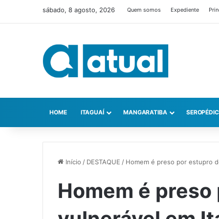
sábado, 8 agosto, 2026
Quem somos
Expediente
Prin
HOME
ITAGUAÍ
MANGARATIBA
SEROPÉDI
Início
/
DESTAQUE
/
Homem é preso por estupro de
Homem é preso 
vulnerável em It