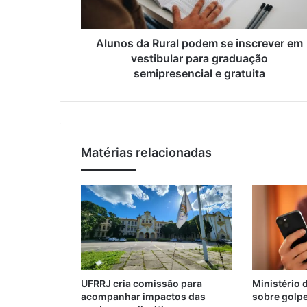
e
a
ç
R
o
u
Alunos da Rural podem se inscrever em
d
r
vestibular para graduação
e
a
semipresencial e gratuita
e
l
m
p
a
o
i
d
l
e
Matérias relacionadas
m
s
e
i
n
s
c
r
e
UFRRJ cria comissão para
Ministério 
v
acompanhar impactos das
sobre golpe
e