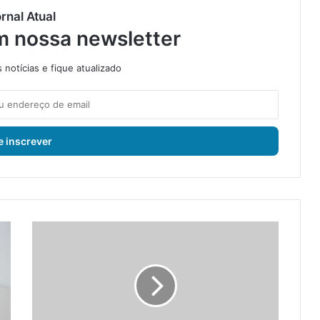
rnal Atual
m nossa newsletter
notícias e fique atualizado
I
t
a
g
u
a
í