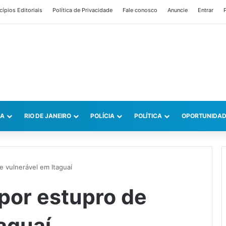
cípios Editoriais
Política de Privacidade
Fale conosco
Anuncie
Entrar
P
CA
RIO DE JANEIRO
POLÍCIA
POLÍTICA
OPORTUNIDAD
 vulnerável em Itaguaí
por estupro de
aguaí