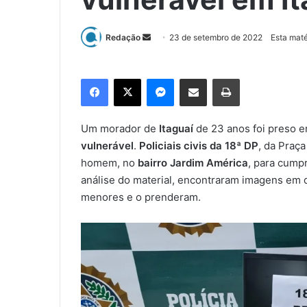
Redação
M
23 de setembro de 2022
Esta maté
a
n
Facebook
X
Messenger
Compartilhar via e-mail
Imprimir
d
e
u
Um morador de
Itaguaí
de 23 anos foi preso em
m
vulnerável
.
Policiais civis da 18ª DP
, da Praça
e
homem, no
bairro Jardim América
, para cump
-
análise do material, encontraram imagens em 
m
menores e o prenderam.
a
i
l