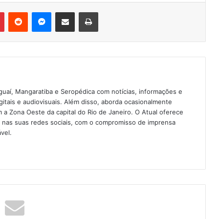
Pinterest
Reddit
Messenger
Compartilhar via e-mail
Imprimir
guaí, Mangaratiba e Seropédica com notícias, informações e
igitais e audiovisuais. Além disso, aborda ocasionalmente
 Zona Oeste da capital do Rio de Janeiro. O Atual oferece
e nas suas redes sociais, com o compromisso de imprensa
vel.