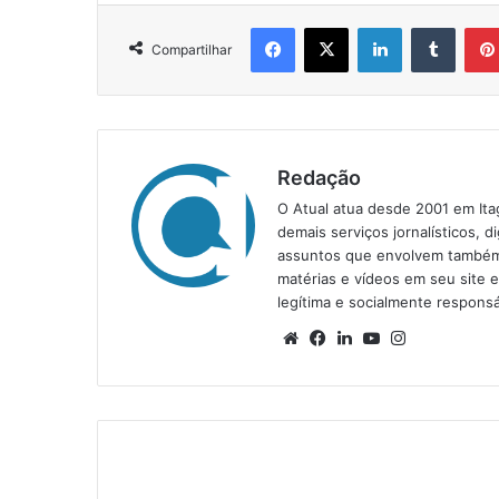
Facebook
X
Linkedin
Tumblr
Compartilhar
Redação
O Atual atua desde 2001 em Ita
demais serviços jornalísticos, d
assuntos que envolvem também a
matérias e vídeos em seu site 
legítima e socialmente responsá
We
Fa
Lin
Yo
Ins
bsi
ce
ke
uT
tag
te
bo
din
ub
ra
ok
e
m