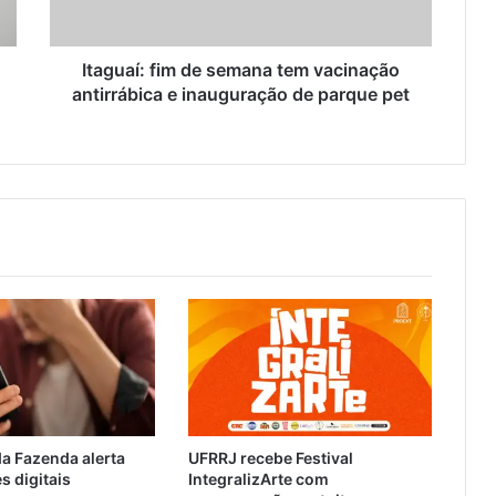
:
f
i
Itaguaí: fim de semana tem vacinação
m
antirrábica e inauguração de parque pet
d
e
s
e
m
a
n
a
t
e
m
v
a
c
i
da Fazenda alerta
UFRRJ recebe Festival
n
s digitais
IntegralizArte com
a