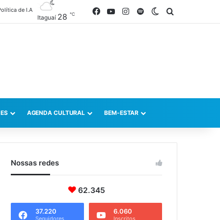
olítica de I.A
Facebook
YouTube
Instagram
Spotify
Switch skin
Procurar po
℃
28
Itaguaí
ES
AGENDA CULTURAL
BEM-ESTAR
Nossas redes
62.345
37.220
6.060
Seguidores
Inscritos