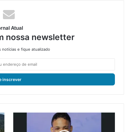
rnal Atual
m nossa newsletter
notícias e fique atualizado
J
o
v