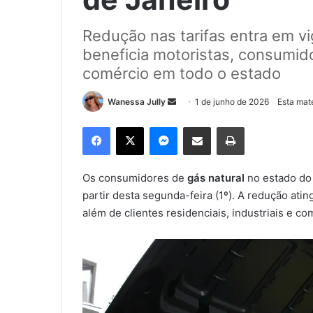
Redução nas tarifas entra em vi
beneficia motoristas, consumido
comércio em todo o estado
Wanessa Jully
M
1 de junho de 2026
Esta maté
a
Facebook
X
Messenger
Compartilhar via e-mail
Imprimir
n
d
e
Os consumidores de
gás natural
no estado do
u
partir desta segunda-feira (1º). A redução atin
m
além de clientes residenciais, industriais e co
e
-
m
a
i
l