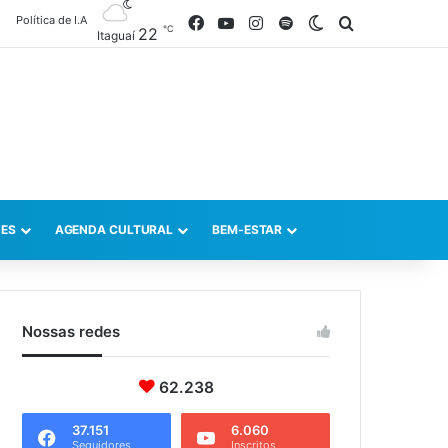
Política de I.A
Facebook
YouTube
Instagram
Spotify
Switch skin
Procurar po
℃
22
Itaguaí
ES
AGENDA CULTURAL
BEM-ESTAR
Nossas redes
62.238
37.151
6.060
Seguidores
Inscritos