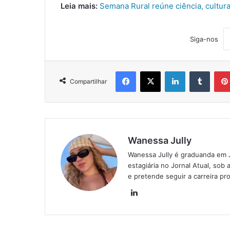
Leia mais:
Semana Rural reúne ciência, cultur
Siga-nos
Facebook
X
Linkedin
Tumblr
Compartilhar
Wanessa Jully
Wanessa Jully é graduanda em 
estagiária no Jornal Atual, sob 
e pretende seguir a carreira pro
Lin
ke
din