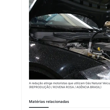
A redução atinge motoristas que utilizam Gás Natural Veicul
(REPRODUÇÃO / ROVENA ROSA / AGÊNCIA BRASIL)
Matérias relacionadas