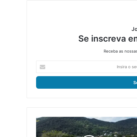
Jo
Se inscreva e
Receba as nossas 
I
n
s
i
r
a
o
s
e
M
u
a
e
n
n