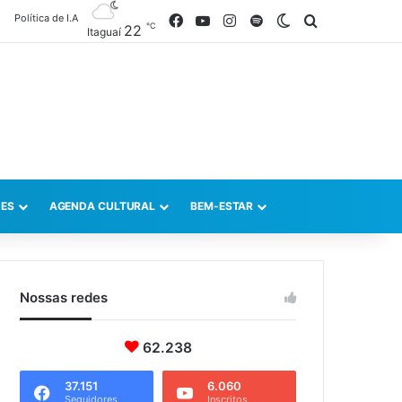
Política de I.A
Facebook
YouTube
Instagram
Spotify
Switch skin
Procurar po
℃
22
Itaguaí
ES
AGENDA CULTURAL
BEM-ESTAR
Nossas redes
62.238
37.151
6.060
Seguidores
Inscritos