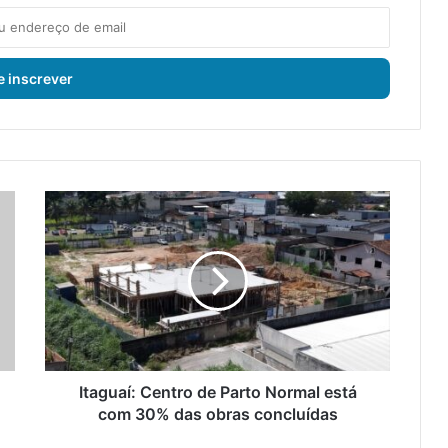
I
t
a
g
u
a
í
:
C
e
Itaguaí: Centro de Parto Normal está
n
com 30% das obras concluídas
t