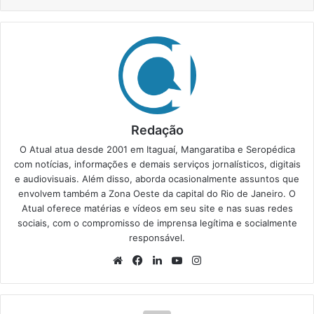
Redação
O Atual atua desde 2001 em Itaguaí, Mangaratiba e Seropédica
com notícias, informações e demais serviços jornalísticos, digitais
e audiovisuais. Além disso, aborda ocasionalmente assuntos que
envolvem também a Zona Oeste da capital do Rio de Janeiro. O
Atual oferece matérias e vídeos em seu site e nas suas redes
sociais, com o compromisso de imprensa legítima e socialmente
responsável.
We
Fa
Lin
Yo
Ins
bsi
ce
ke
uT
tag
te
bo
din
ub
ra
ok
e
m