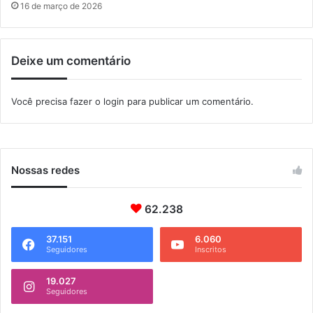
o
u
16 de março de 2026
d
i
ê
Deixe um comentário
n
c
i
Você precisa fazer o
login
para publicar um comentário.
a
n
a
A
l
Nossas redes
e
r
j
62.238
37.151
6.060
Seguidores
Inscritos
19.027
Seguidores