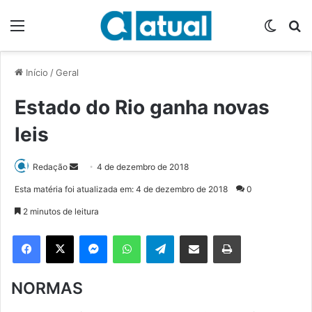
Menu
Switch
P
Início
/
Geral
Estado do Rio ganha novas
leis
Redação
M
4 de dezembro de 2018
a
Esta matéria foi atualizada em: 4 de dezembro de 2018
0
n
2 minutos de leitura
d
e
Facebook
X
Messenger
WhatsApp
Telegram
Compartilhar via e-mail
Imprimir
u
m
NORMAS
e
-