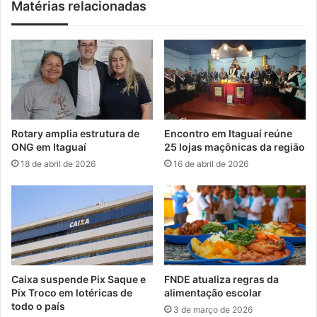
Matérias relacionadas
a
M
T
e
r
t
i
r
c
o
o
p
l
o
o
l
r
i
Rotary amplia estrutura de
Encontro em Itaguaí reúne
n
t
ONG em Itaguaí
25 lojas maçônicas da região
o
a
18 de abril de 2026
16 de abril de 2026
B
n
r
a
a
é
s
t
i
e
l
m
e
a
i
d
Caixa suspende Pix Saque e
FNDE atualiza regras da
r
e
Pix Troco em lotéricas de
alimentação escolar
ã
a
todo o país
3 de março de 2026