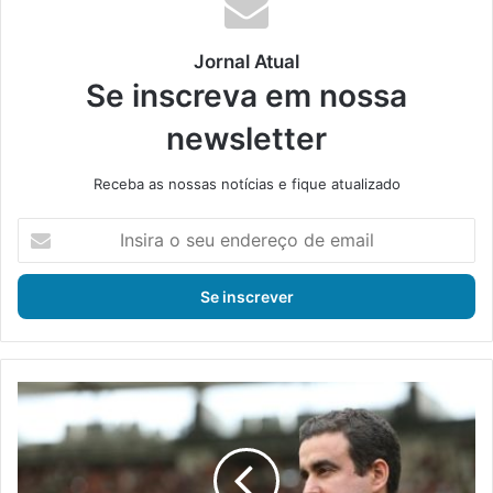
Jornal Atual
Se inscreva em nossa
newsletter
Receba as nossas notícias e fique atualizado
I
n
s
i
r
a
o
s
F
e
á
u
b
e
i
n
o