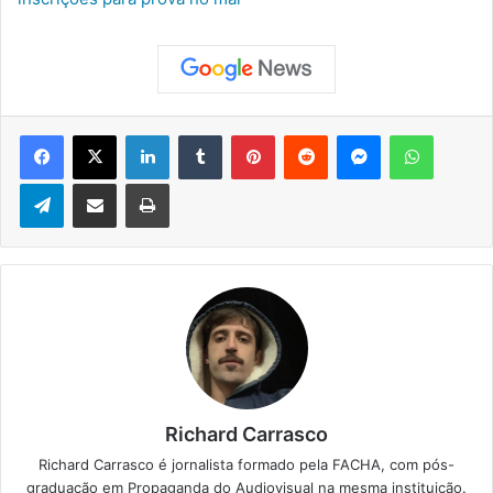
Facebook
X
Linkedin
Tumblr
Pinterest
Reddit
Messenger
WhatsApp
Telegram
Compartilhar via e-mail
Imprimir
Richard Carrasco
Richard Carrasco é jornalista formado pela FACHA, com pós-
graduação em Propaganda do Audiovisual na mesma instituição.