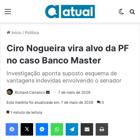
Menu
Switch
P
Início
/
Política
Ciro Nogueira vira alvo da PF
no caso Banco Master
Investigação aponta suposto esquema de
vantagens indevidas envolvendo o senador
Richard Carrasco
M
7 de maio de 2026
a
Esta matéria foi atualizada em: 7 de maio de 2026
0
n
1 minuto de leitura
d
e
Facebook
X
Messenger
WhatsApp
Telegram
Compartilhar via e-mail
Imprimir
u
m