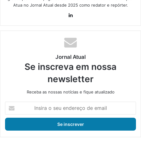
Atua no Jornal Atual desde 2025 como redator e repórter.
Lin
ke
din
Jornal Atual
Se inscreva em nossa
newsletter
Receba as nossas notícias e fique atualizado
I
n
s
i
r
a