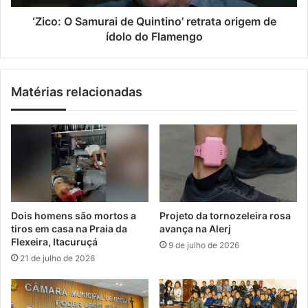
g
a
a
m
‘Zico: O Samurai de Quintino’ retrata origem de
r
u
ídolo do Flamengo
a
r
t
a
i
i
Matérias relacionadas
b
d
a
e
a
Q
b
u
r
i
e
n
i
t
n
i
s
n
Dois homens são mortos a
Projeto da tornozeleira rosa
c
o
tiros em casa na Praia da
avança na Alerj
r
’
Flexeira, Itacuruçá
9 de julho de 2026
i
r
21 de julho de 2026
ç
e
õ
t
e
r
s