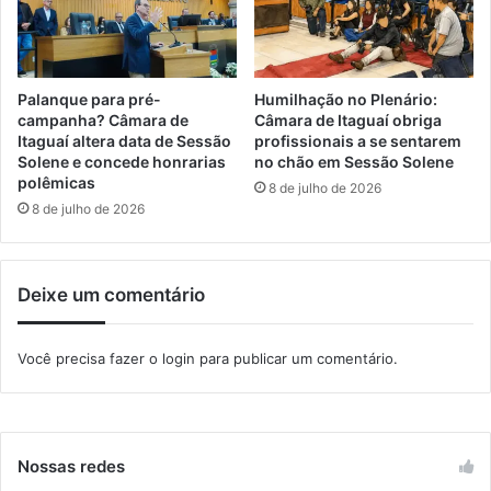
a
p
t
a
a
r
o
a
r
Palanque para pré-
Humilhação no Plenário:
p
i
campanha? Câmara de
Câmara de Itaguaí obriga
r
g
Itaguaí altera data de Sessão
profissionais a se sentarem
o
Solene e concede honrarias
no chão em Sessão Solene
e
polêmicas
v
m
8 de julho de 2026
a
d
8 de julho de 2026
s
e
n
í
o
d
Deixe um comentário
m
o
a
l
r
o
Você precisa fazer o
login
para publicar um comentário.
d
o
F
l
a
Nossas redes
m