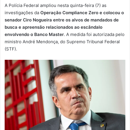
e
A Polícia Federal ampliou nesta quinta-feira (7) as
-
investigações da
Operação Compliance Zero e colocou o
m
senador Ciro Nogueira entre os alvos de mandados de
a
busca e apreensão relacionados ao escândalo
i
envolvendo o Banco Master
. A medida foi autorizada pelo
l
ministro André Mendonça, do Supremo Tribunal Federal
(STF).