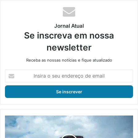
Jornal Atual
Se inscreva em nossa
newsletter
Receba as nossas notícias e fique atualizado
I
n
s
i
r
a
o
s
P
e
a
u
r
e
q