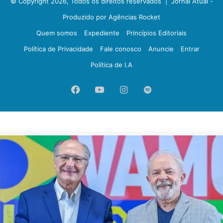
© Copyright 2026, Todos os direitos reservados |
Jornal Atual -
Produzido por Agências Rocket
Quem somos
Expediente
Princípios Editoriais
Política de Privacidade
Fale conosco
Anuncie
Entrar
Política de I.A
Facebook
YouTube
Instagram
Spotify