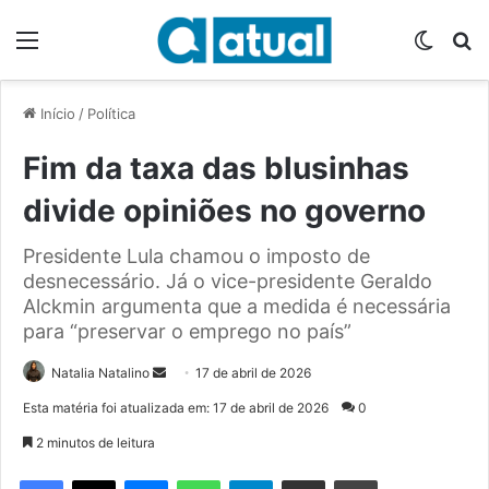
Menu
Switch
P
Início
/
Política
Fim da taxa das blusinhas
divide opiniões no governo
Presidente Lula chamou o imposto de
desnecessário. Já o vice-presidente Geraldo
Alckmin argumenta que a medida é necessária
para “preservar o emprego no país”
Natalia Natalino
M
17 de abril de 2026
a
Esta matéria foi atualizada em: 17 de abril de 2026
0
n
2 minutos de leitura
d
e
Facebook
X
Messenger
WhatsApp
Telegram
Compartilhar via e-mail
Imprimir