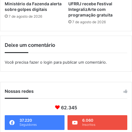
g
r
Ministério da Fazenda alerta
UFRRJ recebe Festival
a
a
sobre golpes digitais
IntegralizArte com
r
programação gratuita
b
7 de agosto de 2026
a
a
7 de agosto de 2026
t
l
i
h
b
a
Deixe um comentário
a
d
o
r
Você precisa fazer o
login
para publicar um comentário.
2
0
2
6
Nossas redes
62.345
37.220
6.060
Seguidores
Inscritos