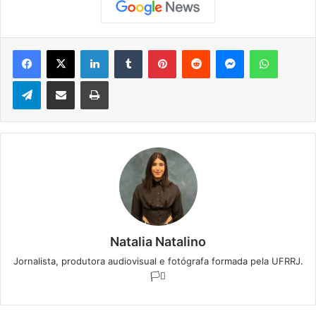
Facebook
X
Linkedin
Tumblr
Pinterest
Reddit
Messenger
WhatsApp
Telegram
Compartilhar via e-mail
Imprimir
Natalia Natalino
Jornalista, produtora audiovisual e fotógrafa formada pela UFRRJ.
🏳️‍⚧️