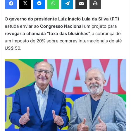
u
m
e
O
governo do presidente Luiz Inácio Lula da Silva (PT)
-
estuda enviar ao
Congresso Nacional
um projeto para
m
revogar a chamada “taxa das blusinhas”,
a cobrança de
a
um imposto de 20% sobre compras internacionais de até
i
US$ 50.
l