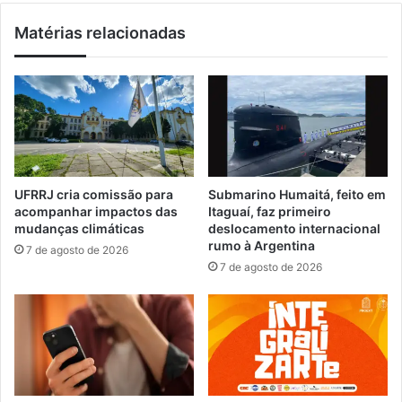
o
e
Matérias relacionadas
t
l
e
a
m
a
p
t
o
r
r
a
a
ç
r
õ
i
e
UFRRJ cria comissão para
Submarino Humaitá, feito em
a
s
acompanhar impactos das
Itaguaí, faz primeiro
m
d
mudanças climáticas
deslocamento internacional
e
a
rumo à Argentina
7 de agosto de 2026
n
F
7 de agosto de 2026
t
e
e
s
e
t
m
a
M
d
a
o
n
T