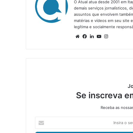
O Atual atua desde 2001 em Ita
demais serviços jornalísticos, d
assuntos que envolvem também a
matérias e vídeos em seu site 
legítima e socialmente responsá
We
Fa
Lin
Yo
Ins
bsi
ce
ke
uT
tag
te
bo
din
ub
ra
ok
e
m
Jo
Se inscreva e
Receba as nossas 
I
n
s