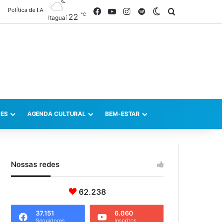
Política de I.A
Facebook
YouTube
Instagram
Spotify
Switch skin
Procurar po
℃
22
Itaguaí
ES
AGENDA CULTURAL
BEM-ESTAR
Nossas redes
62.238
37.151
6.060
Seguidores
Inscritos