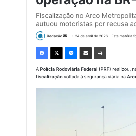
Fiscalização no Arco Metropoli
autuou motoristas por recusa a
Redação
M
24 de abril de 2026
Esta matéria f
a
Facebook
X
Messenger
Compartilhar via e-mail
Imprimir
n
d
e
A
Polícia Rodoviária Federal (PRF)
realizou, n
u
fiscalização
voltada à segurança viária na
Arc
m
e
-
m
a
i
l