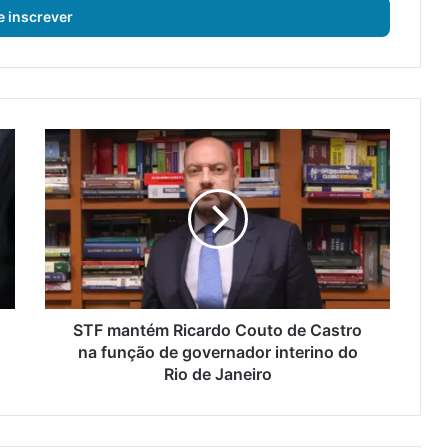
S
T
F
m
a
n
t
é
m
R
STF mantém Ricardo Couto de Castro
i
na função de governador interino do
c
Rio de Janeiro
a
r
d