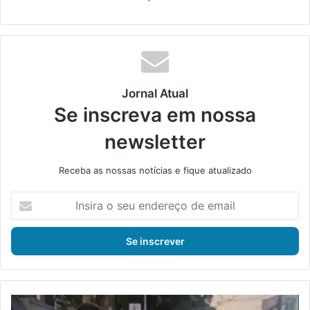
Jornal Atual
Se inscreva em nossa
newsletter
Receba as nossas notícias e fique atualizado
I
n
s
i
r
a
o
s
P