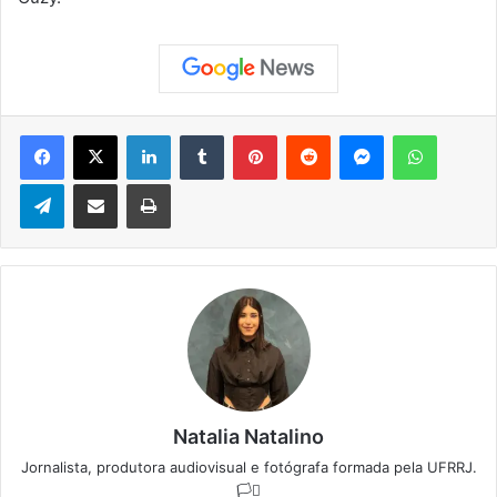
Facebook
X
Linkedin
Tumblr
Pinterest
Reddit
Messenger
WhatsApp
Telegram
Compartilhar via e-mail
Imprimir
Natalia Natalino
Jornalista, produtora audiovisual e fotógrafa formada pela UFRRJ.
🏳️‍⚧️