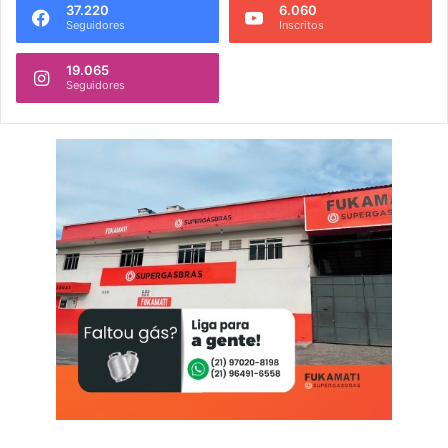
37.220
6.060
Seguidores
Inscritos
19.065
Seguidores