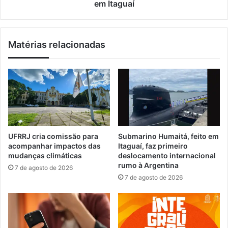
o
r
em Itaguaí
e
r
d
e
e
g
Matérias relacionadas
t
u
é
l
m
a
d
r
o
i
i
d
s
a
h
d
o
e
UFRRJ cria comissão para
Submarino Humaitá, feito em
m
s
acompanhar impactos das
Itaguaí, faz primeiro
e
e
mudanças climáticas
deslocamento internacional
n
m
rumo à Argentina
7 de agosto de 2026
s
o
7 de agosto de 2026
n
p
o
e
A
r
r
a
c
ç