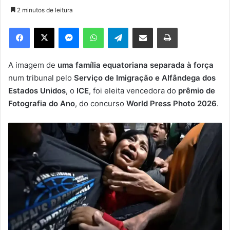
n
2 minutos de leitura
d
e
Facebook
X
Messenger
WhatsApp
Telegram
Compartilhar via e-mail
Imprimir
u
m
e
A imagem de
uma família equatoriana separada à força
-
num tribunal pelo
Serviço de Imigração e Alfândega dos
m
Estados Unidos
, o
ICE
, foi eleita vencedora do
prêmio de
a
Fotografia do Ano
, do concurso
World Press Photo 2026
.
i
l