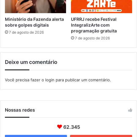
o
ã
M
o
e
n
Ministério da Fazenda alerta
UFRRJ recebe Festival
t
a
sobre golpes digitais
IntegralizArte com
r
programação gratuita
B
7 de agosto de 2026
o
R
7 de agosto de 2026
p
-
o
4
l
9
Deixe um comentário
i
3
t
,
a
e
Você precisa fazer o
login
para publicar um comentário.
n
m
o
I
t
a
g
Nossas redes
u
a
62.345
í