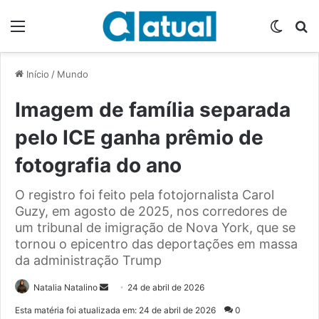
Menu
Switch
P
Início
/
Mundo
Imagem de família separada
pelo ICE ganha prêmio de
fotografia do ano
O registro foi feito pela fotojornalista Carol
Guzy, em agosto de 2025, nos corredores de
um tribunal de imigração de Nova York, que se
tornou o epicentro das deportações em massa
da administração Trump
Natalia Natalino
M
24 de abril de 2026
a
Esta matéria foi atualizada em: 24 de abril de 2026
0