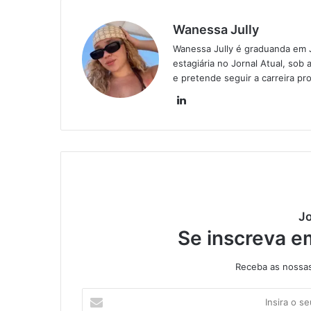
Wanessa Jully
Wanessa Jully é graduanda em 
estagiária no Jornal Atual, sob 
e pretende seguir a carreira pro
Lin
ke
din
Jo
Se inscreva e
Receba as nossas 
I
n