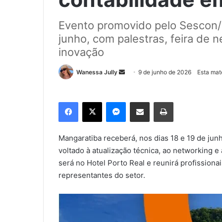
Evento promovido pelo Sescon/R
junho, com palestras, feira de 
inovação
Wanessa Jully
M
9 de junho de 2026
Esta mat
a
n
Facebook
X
Messenger
Compartilhar via e-mail
Imprimir
d
e
u
Mangaratiba receberá, nos dias 18 e 19 de ju
m
voltado à atualização técnica, ao networking e
e
será no Hotel Porto Real e reunirá profissiona
-
representantes do setor.
m
a
i
l