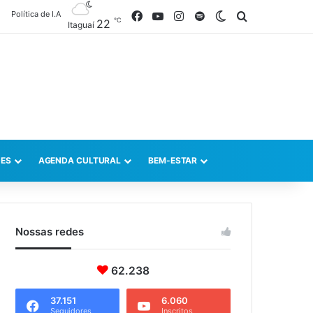
Política de I.A
Facebook
YouTube
Instagram
Spotify
Switch skin
Procurar po
℃
22
Itaguaí
ES
AGENDA CULTURAL
BEM-ESTAR
Nossas redes
62.238
37.151
6.060
Seguidores
Inscritos