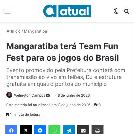
Menu
Switch
P
Início
/
Mangaratiba
Mangaratiba terá Team Fun
Fest para os jogos do Brasil
Evento promovido pela Prefeitura contará com
transmissão ao vivo em telões, DJ e estrutura
gratuita em quatro pontos do município
Welington Campos
M
8 de junho de 2026
a
Esta matéria foi atualizada em: 8 de junho de 2026
0
n
1 minuto de leitura
d
e
Facebook
X
Messenger
WhatsApp
Telegram
Compartilhar via e-mail
Imprimir
u