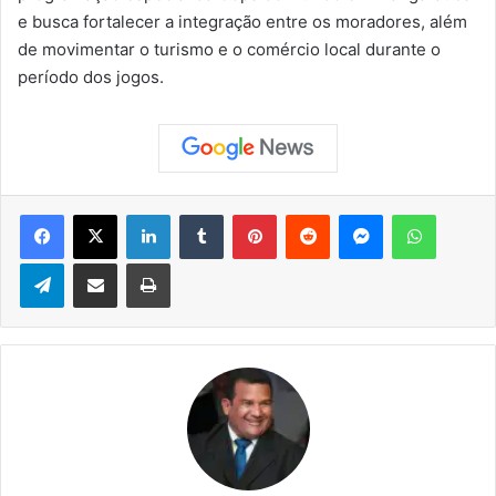
e busca fortalecer a integração entre os moradores, além
de movimentar o turismo e o comércio local durante o
período dos jogos.
Facebook
X
Linkedin
Tumblr
Pinterest
Reddit
Messenger
WhatsApp
Telegram
Compartilhar via e-mail
Imprimir