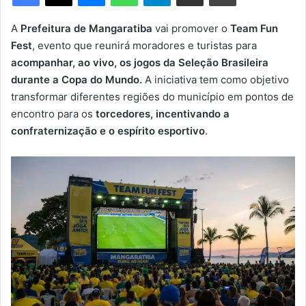
m
e
A
Prefeitura de Mangaratiba
vai promover o
Team Fun
-
Fest
, evento que reunirá moradores e turistas para
m
acompanhar, ao vivo, os jogos da Seleção Brasileira
a
durante a Copa do Mundo.
A iniciativa tem como objetivo
i
transformar diferentes regiões do município em pontos de
l
encontro para os
torcedores, incentivando a
confraternização e o espírito esportivo
.