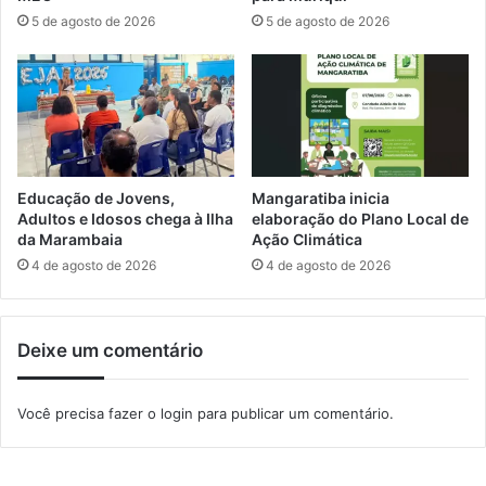
j
u
5 de agosto de 2026
5 de agosto de 2026
o
r
g
s
o
o
s
o
d
n
o
l
B
i
r
n
Educação de Jovens,
Mangaratiba inicia
a
e
Adultos e Idosos chega à Ilha
elaboração do Plano Local de
s
d
da Marambaia
Ação Climática
i
e
4 de agosto de 2026
4 de agosto de 2026
l
f
o
t
Deixe um comentário
o
g
r
Você precisa fazer o
login
para publicar um comentário.
a
f
i