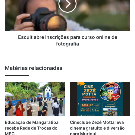
i
,
l
l
s
t
h
a
o
b
w
r
s
e
Escult abre inscrições para curso online de
e
i
fotografia
t
n
r
s
a
c
Matérias relacionadas
n
r
s
i
m
ç
i
õ
s
e
s
s
ã
p
o
a
d
r
Educação de Mangaratiba
Cineclube Zezé Motta leva
o
a
recebe Rede de Trocas do
cinema gratuito e diversão
s
c
MEC
para Muriqui