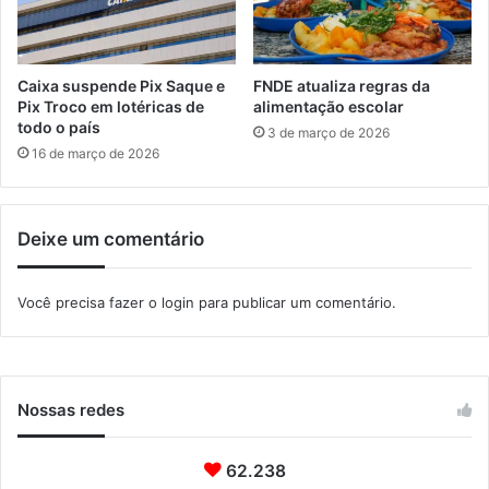
a
v
i
e
Caixa suspende Pix Saque e
FNDE atualiza regras da
r
Pix Troco em lotéricas de
alimentação escolar
todo o país
3 de março de 2026
16 de março de 2026
Deixe um comentário
Você precisa fazer o
login
para publicar um comentário.
Nossas redes
62.238