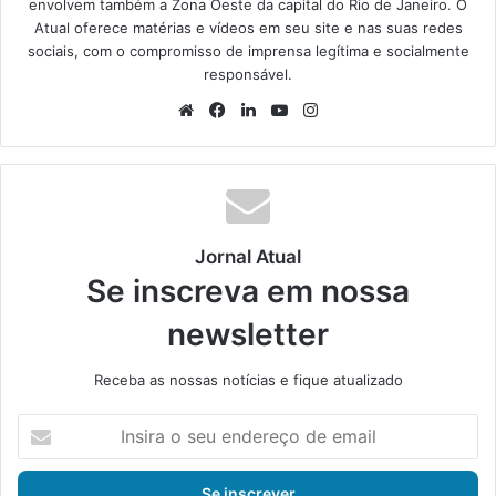
envolvem também a Zona Oeste da capital do Rio de Janeiro. O
Atual oferece matérias e vídeos em seu site e nas suas redes
sociais, com o compromisso de imprensa legítima e socialmente
responsável.
We
Fa
Lin
Yo
Ins
bsi
ce
ke
uT
tag
te
bo
din
ub
ra
ok
e
m
Jornal Atual
Se inscreva em nossa
newsletter
Receba as nossas notícias e fique atualizado
I
n
s
i