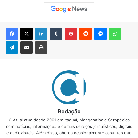
Facebook
X
Linkedin
Tumblr
Pinterest
Reddit
Messenger
WhatsApp
Telegram
Compartilhar via e-mail
Imprimir
Redação
O Atual atua desde 2001 em Itaguaí, Mangaratiba e Seropédica
com notícias, informações e demais serviços jornalísticos, digitais
e audiovisuais. Além disso, aborda ocasionalmente assuntos que