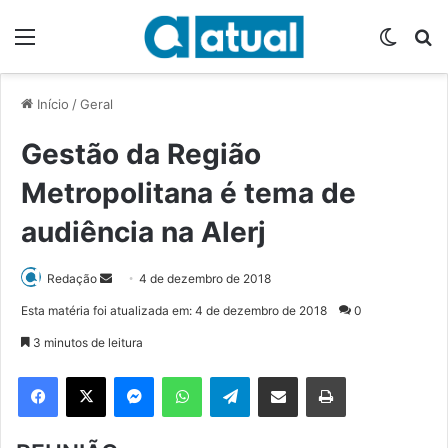
Menu
Switch
P
Início
/
Geral
Gestão da Região
Metropolitana é tema de
audiência na Alerj
Redação
M
4 de dezembro de 2018
a
Esta matéria foi atualizada em: 4 de dezembro de 2018
0
n
3 minutos de leitura
d
e
Facebook
X
Messenger
WhatsApp
Telegram
Compartilhar via e-mail
Imprimir
u
m
e