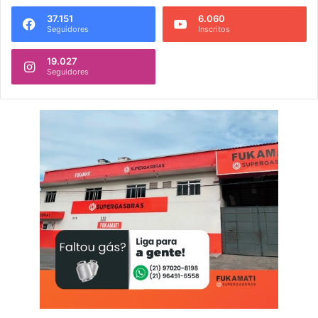
37.151
6.060
Seguidores
Inscritos
19.027
Seguidores