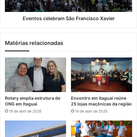
v
c
a
e
s
l
Eventos celebram São Francisco Xavier
l
e
e
b
i
r
Matérias relacionadas
s
a
m
S
ã
o
F
r
a
n
Rotary amplia estrutura de
Encontro em Itaguaí reúne
c
ONG em Itaguaí
25 lojas maçônicas da região
i
18 de abril de 2026
16 de abril de 2026
s
c
o
X