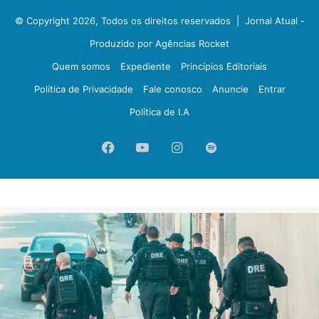
© Copyright 2026, Todos os direitos reservados |
Jornal Atual -
Produzido por Agências Rocket
Quem somos
Expediente
Princípios Editoriais
Política de Privacidade
Fale conosco
Anuncie
Entrar
Política de I.A
Facebook
YouTube
Instagram
Spotify