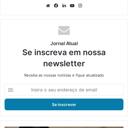
We
Fa
Lin
Yo
Ins
bsi
ce
ke
uT
tag
te
bo
din
ub
ra
ok
e
m
Jornal Atual
Se inscreva em nossa
newsletter
Receba as nossas notícias e fique atualizado
I
n
s
i
r
a
o