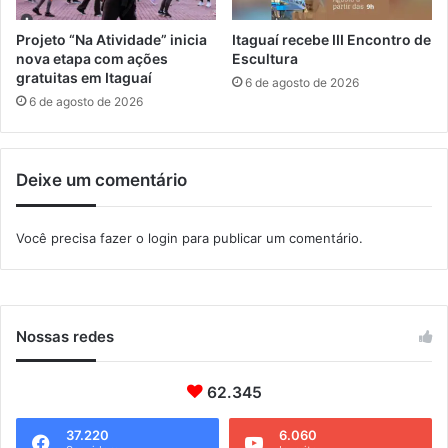
e
n
Projeto “Na Atividade” inicia
Itaguaí recebe III Encontro de
d
nova etapa com ações
Escultura
i
gratuitas em Itaguaí
6 de agosto de 2026
d
6 de agosto de 2026
o
s
p
Deixe um comentário
e
l
o
Você precisa fazer o
login
para publicar um comentário.
B
o
l
s
a
Nossas redes
F
a
62.345
m
í
l
37.220
6.060