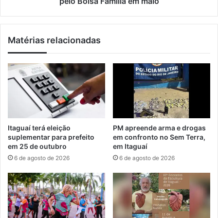
pelo Bolsa Família em maio
a
s
n
d
ç
e
Matérias relacionadas
a
1
d
,
e
4
s
m
a
i
c
l
o
h
l
ã
a
o
Itaguaí terá eleição
PM apreende arma e drogas
s
d
suplementar para prefeito
em confronto no Sem Terra,
n
e
em 25 de outubro
em Itaguaí
o
l
6 de agosto de 2026
6 de agosto de 2026
R
a
i
r
o
e
s
a
t