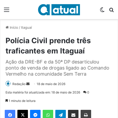
Menu
Switch
P
Início
/
Itaguaí
Polícia Civil prende três
traficantes em Itaguaí
Ação da DRE-BF e da 50ª DP desarticulou
ponto de venda de drogas ligado ao Comando
Vermelho na comunidade Sem Terra
Redação
M
18 de maio de 2026
a
Esta matéria foi atualizada em: 18 de maio de 2026
0
n
1 minuto de leitura
d
e
Facebook
X
Messenger
WhatsApp
Telegram
Compartilhar via e-mail
Imprimir
u