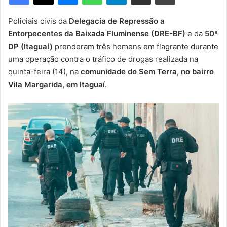
m
e
Policiais civis da
Delegacia de Repressão a
-
Entorpecentes da Baixada Fluminense (DRE-BF)
e da
50ª
m
DP (Itaguaí)
prenderam três homens em flagrante durante
a
uma operação contra o tráfico de drogas realizada na
i
quinta-feira (14), na
comunidade do Sem Terra, no bairro
l
Vila Margarida, em Itaguaí
.