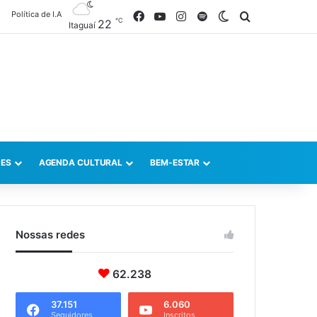
Política de I.A
Facebook
YouTube
Instagram
Spotify
Switch skin
Procurar po
℃
22
Itaguaí
ES
AGENDA CULTURAL
BEM-ESTAR
Nossas redes
62.238
37.151
6.060
Seguidores
Inscritos