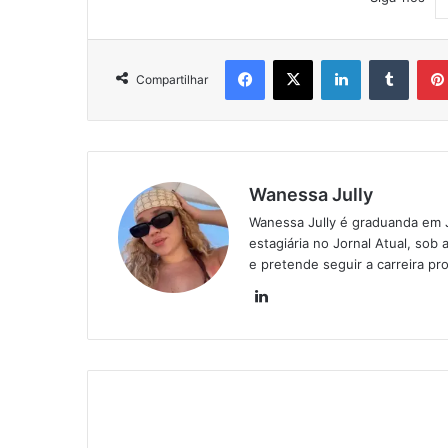
Facebook
X
Linkedin
Tumblr
Compartilhar
Wanessa Jully
Wanessa Jully é graduanda em 
estagiária no Jornal Atual, sob 
e pretende seguir a carreira pro
Lin
ke
din