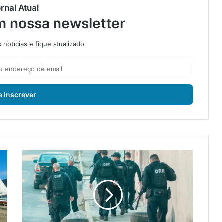
rnal Atual
m nossa newsletter
notícias e fique atualizado
P
o
l
í
c
i
a