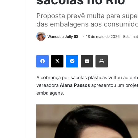
Proposta prevê multa para sup
das embalagens aos consumid
Wanessa Jully
M
18 de maio de 2026
Esta mat
a
n
Facebook
X
Messenger
Compartilhar via e-mail
Imprimir
d
e
u
A cobrança por sacolas plásticas voltou ao de
m
vereadora
Alana Passos
apresentou um projet
e
embalagens.
-
m
a
i
l