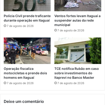
a
i
n
b
j
a
Polícia Civil prende traficante
Ventos fortes levam Itaguaí a
á
r
durante operação em Itaguaí
suspender aulas da rede
e
e
municipal
7 de agosto de 2026
s
a
7 de agosto de 2026
t
l
ã
i
o
z
d
a
i
f
s
o
p
r
o
ç
Operação fiscaliza
TCE notifica Rubão em caso
n
a
motocicletas e prende dois
sobre investimentos do
í
t
homens em Itaguaí
Itaprevi no Banco Master
v
a
7 de agosto de 2026
7 de agosto de 2026
e
r
i
e
s
f
Deixe um comentário
a