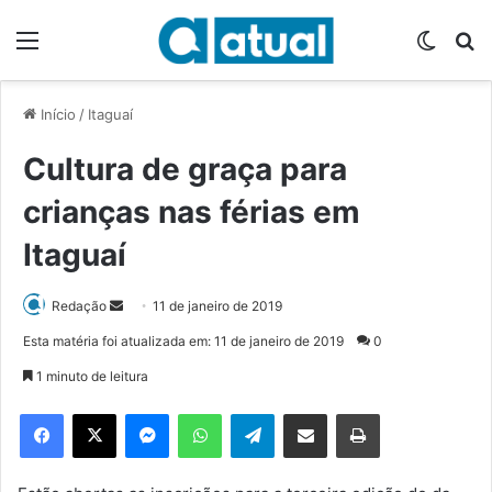
Menu
Switch
P
Início
/
Itaguaí
Cultura de graça para
crianças nas férias em
Itaguaí
Redação
M
11 de janeiro de 2019
a
Esta matéria foi atualizada em: 11 de janeiro de 2019
0
n
1 minuto de leitura
d
e
Facebook
X
Messenger
WhatsApp
Telegram
Compartilhar via e-mail
Imprimir
u
m
e