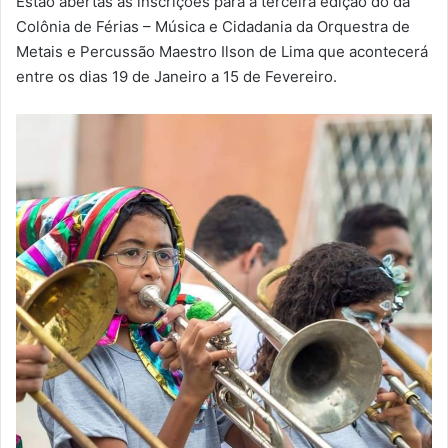
Estão abertas as inscrições para a terceira edição do da
-
Colônia de Férias – Música e Cidadania da Orquestra de
m
Metais e Percussão Maestro Ilson de Lima que acontecerá
a
entre os dias 19 de Janeiro a 15 de Fevereiro.
i
l