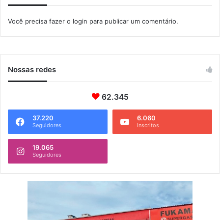
n
a
Você precisa fazer o
login
para publicar um comentário.
s
u
n
i
d
Nossas redes
a
d
62.345
e
s
d
37.220
6.060
Seguidores
Inscritos
e
e
19.065
n
Seguidores
s
i
n
o