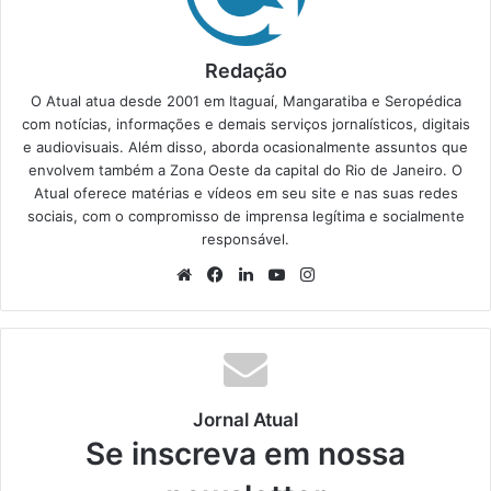
Redação
O Atual atua desde 2001 em Itaguaí, Mangaratiba e Seropédica
com notícias, informações e demais serviços jornalísticos, digitais
e audiovisuais. Além disso, aborda ocasionalmente assuntos que
envolvem também a Zona Oeste da capital do Rio de Janeiro. O
Atual oferece matérias e vídeos em seu site e nas suas redes
sociais, com o compromisso de imprensa legítima e socialmente
responsável.
We
Fa
Lin
Yo
Ins
bsi
ce
ke
uT
tag
te
bo
din
ub
ra
ok
e
m
Jornal Atual
Se inscreva em nossa