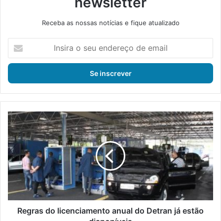
newsletter
Receba as nossas notícias e fique atualizado
I
n
s
i
r
a
o
s
R
e
e
u
g
e
r
n
a
d
s
e
d
r
o
e
l
ç
i
Regras do licenciamento anual do Detran já estão
o
c