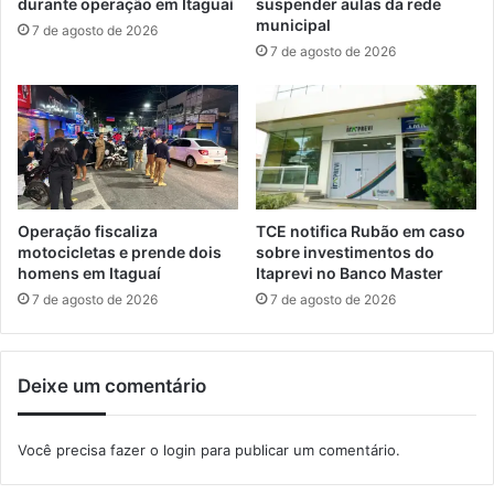
durante operação em Itaguaí
suspender aulas da rede
f
a
municipal
7 de agosto de 2026
i
n
7 de agosto de 2026
c
g
a
a
ç
r
ã
a
o
t
c
i
o
b
n
a
Operação fiscaliza
TCE notifica Rubão em caso
t
motocicletas e prende dois
sobre investimentos do
r
homens em Itaguaí
Itaprevi no Banco Master
a
7 de agosto de 2026
7 de agosto de 2026
a
E
n
Deixe um comentário
e
l
Você precisa fazer o
login
para publicar um comentário.