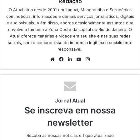
Redação
O Atual atua desde 2001 em Itaguaí, Mangaratiba e Seropédica
com notícias, informações e demais serviços jornalísticos, digitais
e audiovisuais. Além disso, aborda ocasionalmente assuntos que
envolvem também a Zona Oeste da capital do Rio de Janeiro. O
Atual oferece matérias e vídeos em seu site e nas suas redes
sociais, com o compromisso de imprensa legítima e socialmente
responsável.
We
Fa
Lin
Yo
Ins
bsi
ce
ke
uT
tag
te
bo
din
ub
ra
ok
e
m
Jornal Atual
Se inscreva em nossa
newsletter
Receba as nossas notícias e fique atualizado