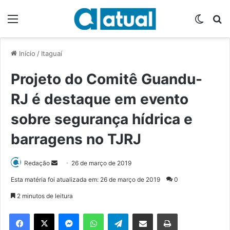
Menu
Switch
P
Início
/
Itaguaí
Projeto do Comitê Guandu-
RJ é destaque em evento
sobre segurança hídrica e
barragens no TJRJ
Redação
M
26 de março de 2019
a
Esta matéria foi atualizada em: 26 de março de 2019
0
n
2 minutos de leitura
d
e
Facebook
X
Messenger
WhatsApp
Telegram
Compartilhar via e-mail
Imprimir
u