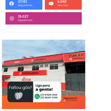
37.151
6.060
Seguidores
Inscritos
19.027
Seguidores