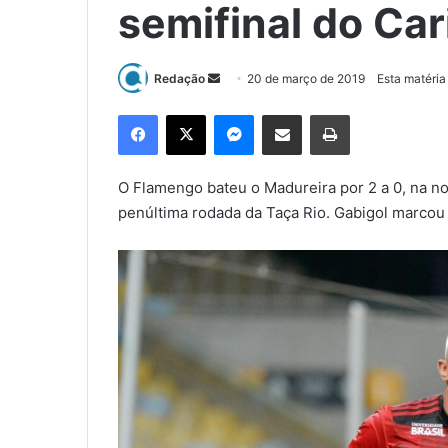
semifinal do Car
Redação
M
20 de março de 2019
Esta matéria
a
Facebook
X
Messenger
Compartilhar via e-mail
Imprimir
n
d
e
O Flamengo bateu o Madureira por 2 a 0, na noi
u
penúltima rodada da Taça Rio. Gabigol marcou
m
e
-
m
a
i
l