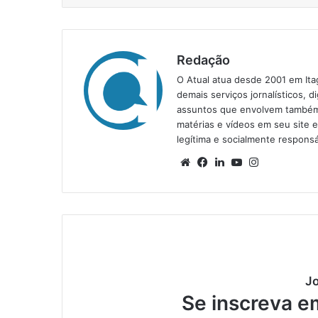
Redação
O Atual atua desde 2001 em Ita
demais serviços jornalísticos, d
assuntos que envolvem também a
matérias e vídeos em seu site 
legítima e socialmente responsá
We
Fa
Lin
Yo
Ins
bsi
ce
ke
uT
tag
te
bo
din
ub
ra
ok
e
m
Jo
Se inscreva e