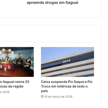
P
apreende drogas em Itaguaí
M
p
r
e
n
d
e
d
o
i
s
e
a
p
r
 Itaguaí reúne 25
Caixa suspende Pix Saque e Pix
e
icas da região
Troco em lotéricas de todo o
e
país
de 2026
n
16 de março de 2026
d
e
d