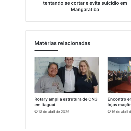
c
tentando se cortar e evita suicídio em
e
i
Mangaratiba
e
p
m
a
a
l
i
f
l
l
Matérias relacionadas
a
g
r
a
m
u
l
h
e
Rotary amplia estrutura de ONG
Encontro em
r
em Itaguaí
lojas maçôn
t
18 de abril de 2026
16 de abril 
e
n
t
a