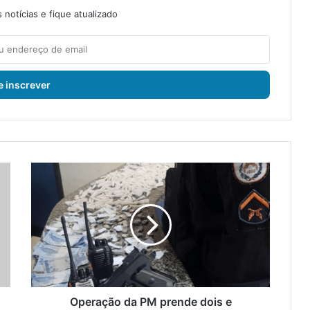
notícias e fique atualizado
O
p
e
r
a
ç
ã
o
d
a
Operação da PM prende dois e