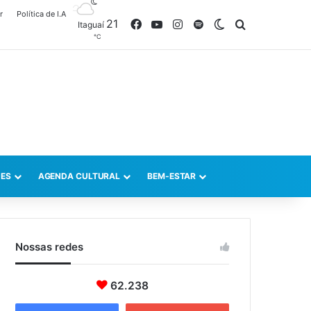
r
Política de I.A
21
Facebook
YouTube
Instagram
Spotify
Switch skin
Procurar po
Itaguaí
℃
ES
AGENDA CULTURAL
BEM-ESTAR
Nossas redes
62.238