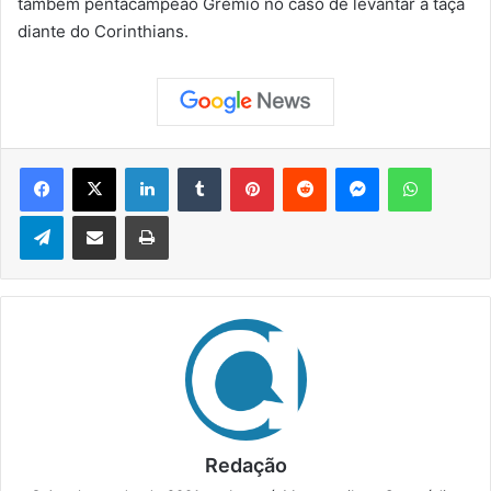
também pentacampeão Grêmio no caso de levantar a taça
diante do Corinthians.
Facebook
X
Linkedin
Tumblr
Pinterest
Reddit
Messenger
WhatsApp
Telegram
Compartilhar via e-mail
Imprimir
Redação