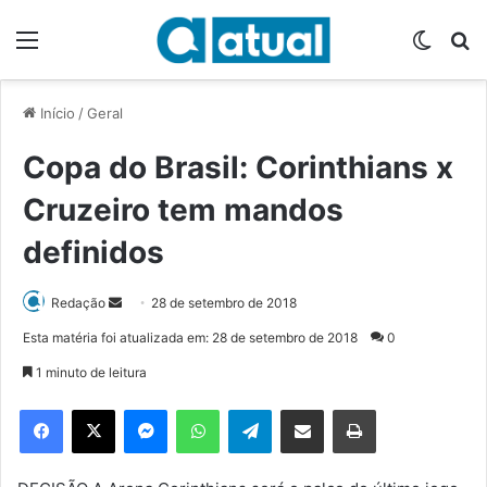
Menu
Switch
P
Início
/
Geral
Copa do Brasil: Corinthians x
Cruzeiro tem mandos
definidos
Redação
M
28 de setembro de 2018
a
Esta matéria foi atualizada em: 28 de setembro de 2018
0
n
1 minuto de leitura
d
e
Facebook
X
Messenger
WhatsApp
Telegram
Compartilhar via e-mail
Imprimir
u
m
e