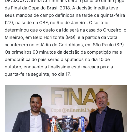
DECISÃO A Arena Corinthians será o palco do último jogo
-
da Final da Copa do Brasil 2018. A decisão inédita teve
m
seus mandos de campo definidos na tarde de quinta-feira
a
(27), na sede da CBF, no Rio de Janeiro. O sorteio
i
determinou que o duelo da ida será na casa do Cruzeiro, o
l
Mineirão, em Belo Horizonte (MG), e a partida da volta
acontecerá no estádio do Corinthians, em São Paulo (SP).
Os primeiros 90 minutos da decisão da competição mais
democrática do país serão disputados no dia 10 de
outubro, enquanto a finalíssima está marcada para a
quarta-feira seguinte, no dia 17.