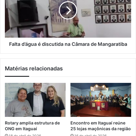
a
e
t
i
c
a
l
e
d
p
’
ç
á
ã
g
o
u
Falta d’água é discutida na Câmara de Mangaratiba
a
a
p
é
ó
d
Matérias relacionadas
s
i
e
s
l
c
i
u
m
t
i
i
n
d
a
a
ç
n
Rotary amplia estrutura de
Encontro em Itaguaí reúne
ã
a
ONG em Itaguaí
25 lojas maçônicas da região
o
C
18 de abril de 2026
16 de abril de 2026