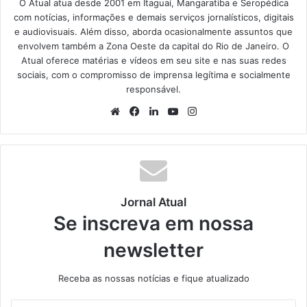
O Atual atua desde 2001 em Itaguaí, Mangaratiba e Seropédica
com notícias, informações e demais serviços jornalísticos, digitais
e audiovisuais. Além disso, aborda ocasionalmente assuntos que
envolvem também a Zona Oeste da capital do Rio de Janeiro. O
Atual oferece matérias e vídeos em seu site e nas suas redes
sociais, com o compromisso de imprensa legítima e socialmente
responsável.
We
Fa
Lin
Yo
Ins
bsi
ce
ke
uT
tag
te
bo
din
ub
ra
ok
e
m
Jornal Atual
Se inscreva em nossa
newsletter
Receba as nossas notícias e fique atualizado
I