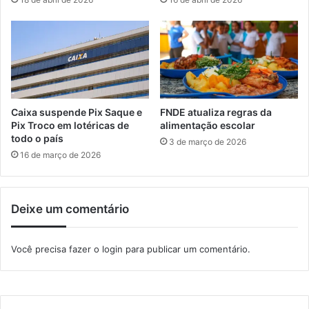
n
â
a
m
C
a
o
r
p
a
a
d
d
e
o
M
Caixa suspende Pix Saque e
FNDE atualiza regras da
B
a
Pix Troco em lotéricas de
alimentação escolar
r
n
todo o país
3 de março de 2026
a
g
16 de março de 2026
s
a
i
r
l
a
Deixe um comentário
t
i
b
Você precisa fazer o
login
para publicar um comentário.
a