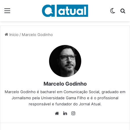
Menu
Switch
P
Início
/
Marcelo Godinho
Marcelo Godinho
Marcelo Godinho é bacharel em Comunicação Social, graduado em
Jornalismo pela Universidade Gama Filho e é o profissional
responsável e fundador do Jornal Atual.
We
Lin
Ins
bsi
ke
tag
te
din
ra