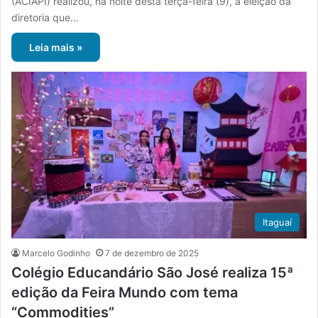
(ACIAPI) realizou, na noite desta terça-feira (9), a eleição da
diretoria que…
Leia mais »
Itaguaí
Marcelo Godinho
7 de dezembro de 2025
Colégio Educandário São José realiza 15ª
edição da Feira Mundo com tema
“Commodities”