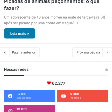
Picadas de animais peçonhentos: o que
fazer?
Um adolescente de 13 anos morreu na noite de terça-feira (4)
após ser picado por uma cobra em Itaguaí. O…
Leia mais »
Página anterior
Próxima página
Nossas redes
62.277
37.186
6.060
Seguidores
Inscritos
19.031