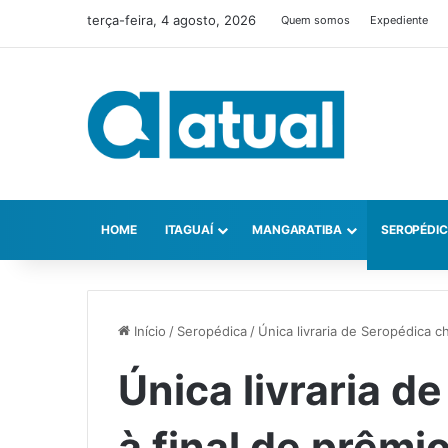
terça-feira, 4 agosto, 2026
Quem somos
Expediente
HOME
ITAGUAÍ
MANGARATIBA
SEROPÉDI
Início
/
Seropédica
/
Única livraria de Seropédica c
Única livraria d
à final de prêmi