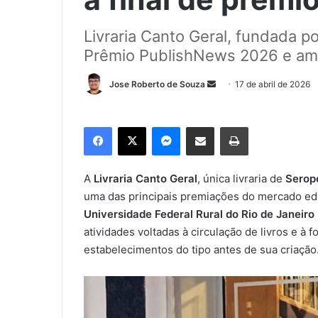
Livraria Canto Geral, fundada p
Prêmio PublishNews 2026 e ampli
Jose Roberto de Souza
M
17 de abril de 2026
a
n
Facebook
X
Messenger
Compartilhar via e-mail
Imprimir
d
e
u
A
Livraria Canto Geral
, única livraria de
Serop
m
uma das principais premiações do mercado edit
e
Universidade Federal Rural do Rio de Janeiro
-
atividades voltadas à circulação de livros e à
m
estabelecimentos do tipo antes de sua criação
a
i
l