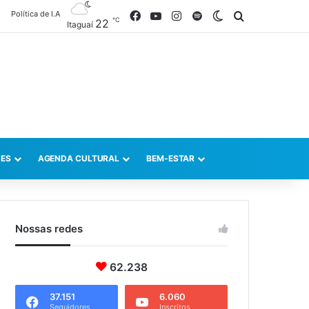
Política de I.A
Facebook
YouTube
Instagram
Spotify
Switch skin
Procurar po
℃
22
Itaguaí
ES
AGENDA CULTURAL
BEM-ESTAR
Nossas redes
62.238
37.151
6.060
Seguidores
Inscritos