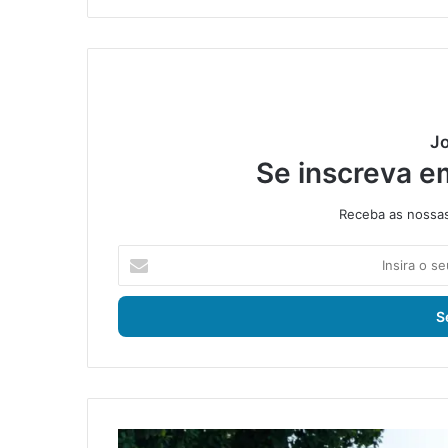
Jo
Se inscreva e
Receba as nossas 
I
n
s
i
r
a
o
s
e
J
u